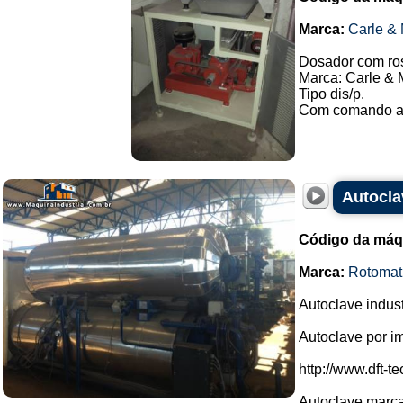
Marca:
Carle & 
Dosador com ros
Marca: Carle & 
Tipo dis/p.
Com comando au
Autocla
Código da máq
Marca:
Rotomat
Autoclave industr
Autoclave por i
http://www.dft-t
Autoclave marca 