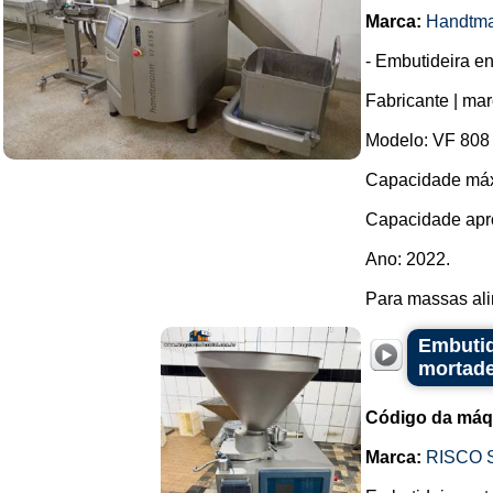
Marca:
Handtm
- Embutideira e
Fabricante | ma
Modelo: VF 808
Capacidade máxi
Capacidade apro
Ano: 2022.
Para massas ali
Embutid
mortade
Código da máq
Marca:
RISCO 