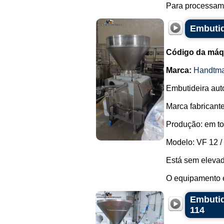
Para processame
Embutid
Código da máq
Marca:
Handtm
Embutideira aut
Marca fabricant
Produção: em to
Modelo: VF 12 /
Está sem elevad
O equipamento é
Embutid
114