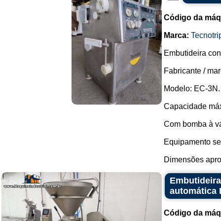
Código da máq
Marca:
Tecnotri
Embutideira con
Fabricante / ma
Modelo: EC-3N.
Capacidade máxi
Com bomba à v
Equipamento sem
Dimensões aprox
Embutideira
automática 
Código da máq