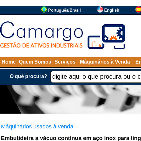
Português/Brasil
English
Home
Quem Somos
Serviços
Máquinários à Venda
Em
O quê procura?
Máquinários usados à venda
Embutideira a vácuo contínua em aço inox para ling