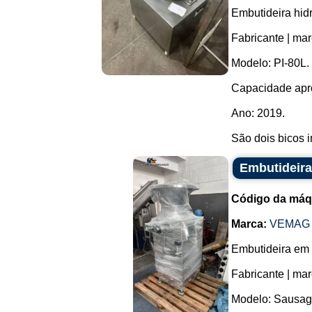
Embutideira hidr
Fabricante | mar
Modelo: PI‑80L.
Capacidade apro
Ano: 2019.
São dois bicos 
Embutideira
Código da máq
Marca:
VEMAG
Embutideira em 
Fabricante | ma
Modelo: Sausage