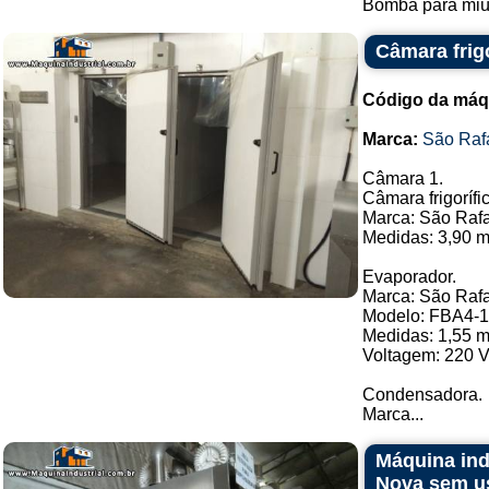
Bomba para miúd
Câmara frigo
Código da máq
Marca:
São Raf
Câmara 1.
Câmara frigorífi
Marca: São Rafa
Medidas: 3,90 m
Evaporador.
Marca: São Rafa
Modelo: FBA4-
Medidas: 1,55 m
Voltagem: 220 V
Condensadora.
Marca...
Máquina indu
Nova sem u