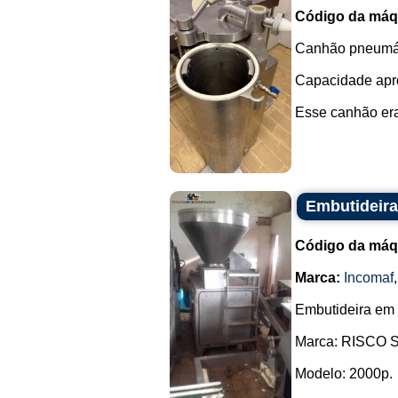
Código da máq
Canhão pneumát
Capacidade apro
Esse canhão era
Embutideira
Código da máq
Marca:
Incomaf
Embutideira em a
Marca: RISCO Sp
Modelo: 2000p.