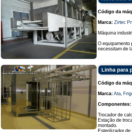
Código da máq
Marca:
Zirtec P
Máquina industri
O equipamento p
necessitam de l
Linha para 
Código da máq
Marca:
Ata
,
Fri
Componentes:
Trocador de cal
Estação de troc
montado.
Esterilizador de