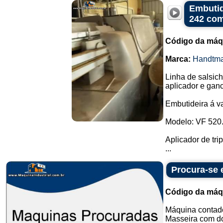
Embutid
242 co
Código da máq
Marca:
Handtm
Linha de salsich
aplicador e gan
Embutideira á v
Modelo: VF 520
Aplicador de tri
...
Procura-se
Código da máq
Máquina contado
Masseira com do