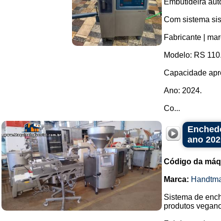
Embutideira aut
Com sistema sist
Fabricante | mar
Modelo: RS 110
Capacidade apro
Ano: 2024.
Co...
Enchedo
ano 202
Código da máq
Marca:
Handtm
Sistema de enc
produtos vegano