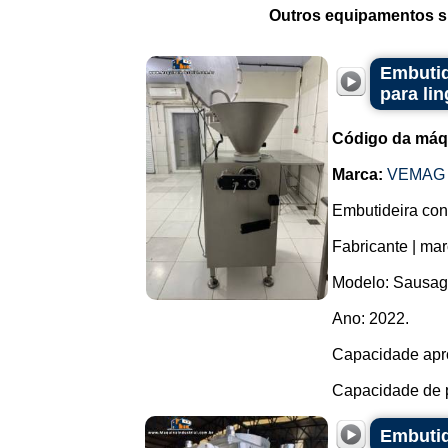
Outros equipamentos si
Embutid
para li
Código da máq
Marca:
VEMAG
Embutideira con
Fabricante | ma
Modelo: Sausage
Ano: 2022.
Capacidade apro
Capacidade de p
Embutid