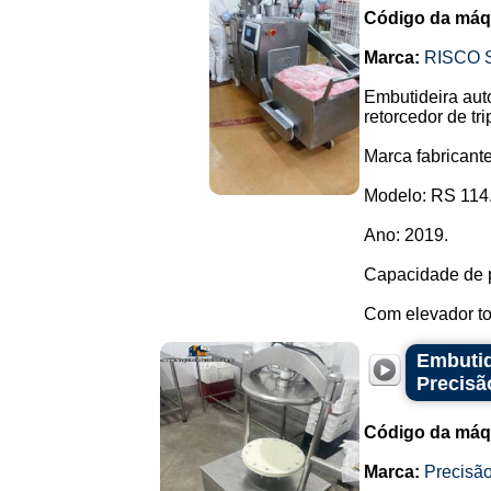
Código da máq
Marca:
RISCO 
Embutideira aut
retorcedor de tri
Marca fabricante
Modelo: RS 114
Ano: 2019.
Capacidade de p
Com elevador to.
Embutid
Precisã
Código da máq
Marca:
Precisão