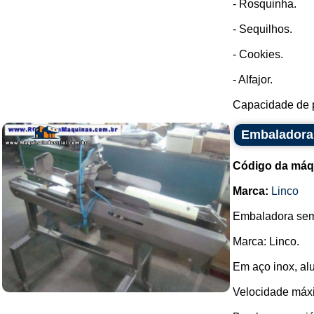
- Rosquinha.
- Sequilhos.
- Cookies.
- Alfajor.
Capacidade de p
Embaladora 
Código da máq
Marca:
Linco
Embaladora semi
Marca: Linco.
Em aço inox, alu
Velocidade máxi