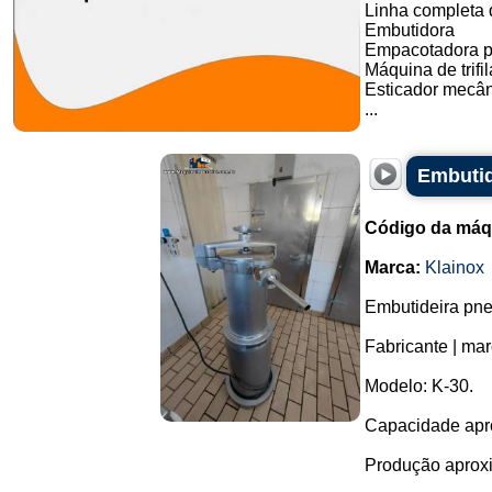
Linha completa d
Embutidora
Empacotadora p
Máquina de trifil
Esticador mecân
...
Embutid
Código da máq
Marca:
Klainox
Embutideira pne
Fabricante | ma
Modelo: K-30.
Capacidade aprox
Produção aproxi