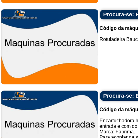
Procura-se:
Código da máqu
Rotuladeira Bauc
Procura-se: 
Código da máqu
Encartuchadora h
entrada e com do
Marca: Fabrima.
Para acoplar na s