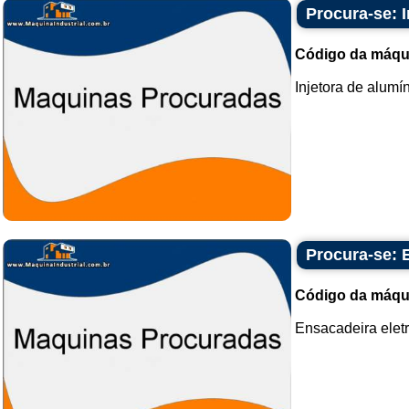
Procura-se: I
Código da máqu
Injetora de alumín
Procura-se: 
Código da máqu
Ensacadeira elet