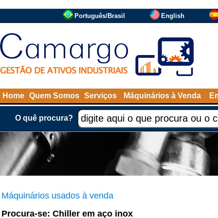
Português/Brasil
English
Home
Quem Somos
Serviços
Máquinários à Venda
Em
O quê procura?
Máquinários usados à venda
Procura-se: Chiller em aço inox