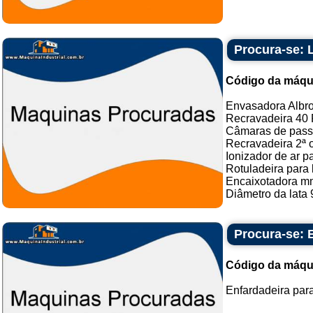
Procura-se: 
Código da máqu
Envasadora Albro
Recravadeira 40 
Câmaras de pas
Recravadeira 2ª 
Ionizador de ar p
Rotuladeira para 
Encaixotadora m
Diâmetro da lata 
Procura-se: 
Código da máqu
Enfardadeira para