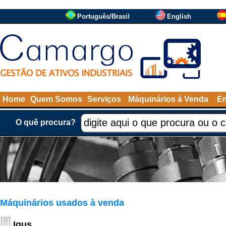
Português/Brasil
English
Home
Quem Somos
Serviços
Máquinários à Venda
Em
O quê procura?
Máquinários usados à venda
Igus