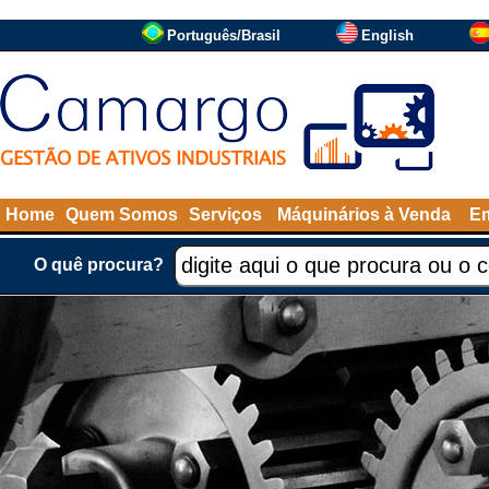
Português/Brasil
English
Home
Quem Somos
Serviços
Máquinários à Venda
Em
O quê procura?