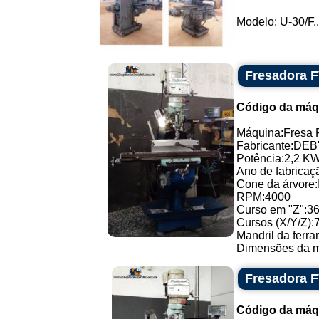
Modelo: U-30/F..
Fresadora 
Código da máq
Máquina:Fresa 
Fabricante:DEB
Potência:2,2 K
Ano de fabricaç
Cone da árvore
RPM:4000
Curso em "Z":3
Cursos (X/Y/Z):
Mandril da ferr
Dimensões da máq
Fresadora 
Código da máq