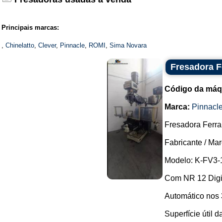
Principais marcas:
,
Chinelatto
,
Clever
,
Pinnacle
,
ROMI
,
Sima Novara
Fresadora F
Código da máq
Marca:
Pinnacl
Fresadora Ferra
Fabricante / Mar
Modelo: K-FV3-
Com NR 12 Digit
Automático nos
Superfície útil