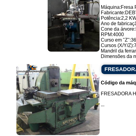
Máquina:Fresa 
Fabricante:DEB
Potência:2,2 K
Ano de fabricaç
Cone da árvore
RPM:4000
Curso em "Z":3
Cursos (X/Y/Z):
Mandril da ferr
Dimensões da máq
FRESADORA
Código da máq
FRESADORA H
...