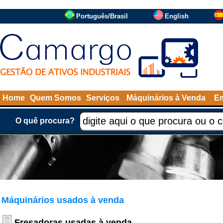
Português/Brasil
English
Home
Quem Somos
Serviços
Máquinários à Venda
Em
O quê procura?
Máquinários usados à venda
Fresadoras usadas à venda