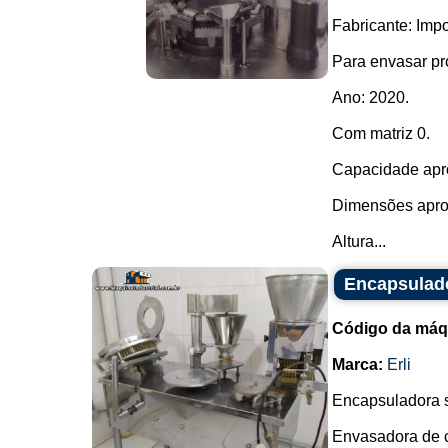
Fabricante: Imp
Para envasar pr
Ano: 2020.
Com matriz 0.
Capacidade apro
Dimensões apro
Altura...
Encapsulado
Código da máq
Marca:
Erli
Encapsuladora 
Envasadora de c