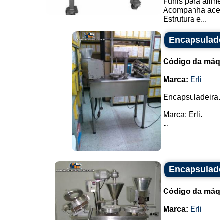
Funis para alim
Acompanha aces
Estrutura e...
Encapsulado
Código da máq
Marca:
Erli
Encapsuladeira.
Marca: Erli.
...
Encapsulad
Código da máq
Marca:
Erli