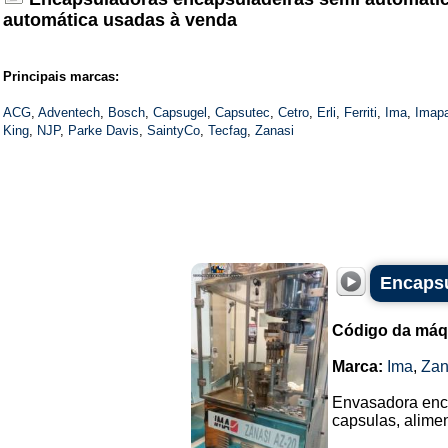
automática usadas à venda
Principais marcas:
ACG
,
Adventech
,
Bosch
,
Capsugel
,
Capsutec
,
Cetro
,
Erli
,
Ferriti
,
Ima
,
Imap
King
,
NJP
,
Parke Davis
,
SaintyCo
,
Tecfag
,
Zanasi
Encapsu
Código da máq
Marca:
Ima
,
Zan
Envasadora enc
capsulas, alime