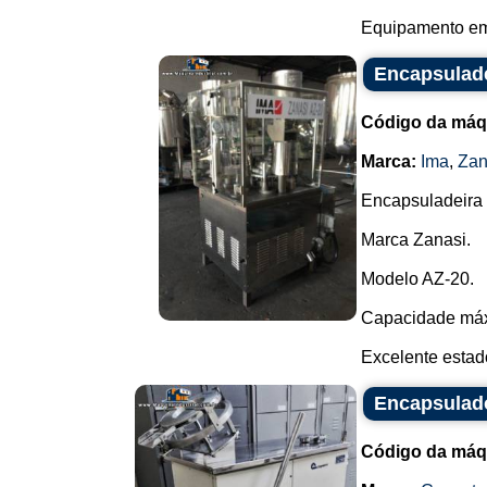
Equipamento em 
Encapsulade
Código da máq
Marca:
Ima
,
Zan
Encapsuladeira 
Marca Zanasi.
Modelo AZ-20.
Capacidade máxi
Excelente estad
Encapsulad
Código da máq