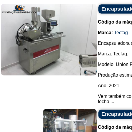
Encapsulad
Código da máq
Marca:
Tecfag
Encapsuladora s
Marca: Tecfag.
Modelo: Union P
Produção estima
Ano: 2021.
Vem também com 
fecha ...
Encapsulade
Código da máq