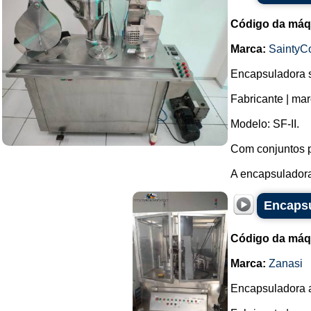
Código da máq
Marca:
SaintyC
Encapsuladora s
Fabricante | mar
Modelo: SF-II.
Com conjuntos p
A encapsulador
Encapsu
Código da máq
Marca:
Zanasi
Encapsuladora 