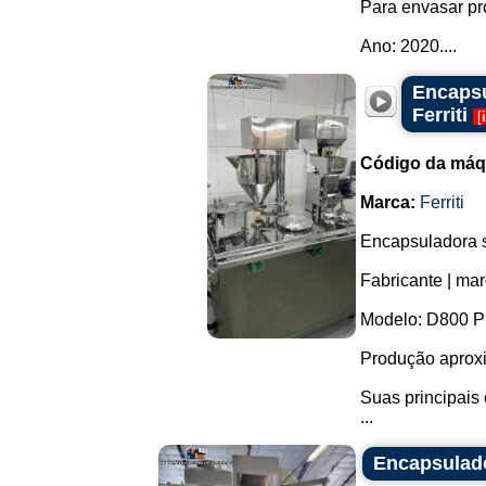
Para envasar pr
Ano: 2020....
Encapsu
Ferriti
[
Código da máq
Marca:
Ferriti
Encapsuladora s
Fabricante | ma
Modelo: D800 P
Produção aproxi
Suas principais 
...
Encapsulad