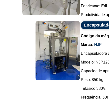
Fabricante: Erli.
Produtividade ap
Encapsulad
Código da máq
Marca:
NJP
Encapsuladora 
Modelo: NJP120
Capacidade apro
Peso: 850 kg.
Trifásico 380V.
Frequência: 50H
...