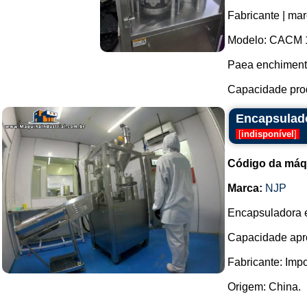
Fabricante | m
Modelo: CACM 
Paea enchimento
Capacidade prod
Encapsulado
[
indisponível
]
Código da máq
Marca:
NJP
Encapsuladora e
Capacidade apro
Fabricante: Imp
Origem: China.