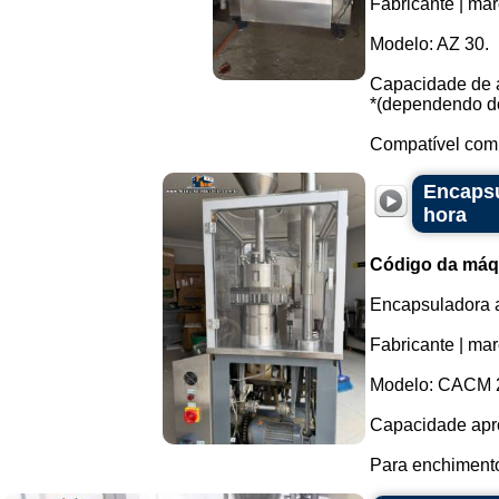
Fabricante | mar
Modelo: AZ 30.
Capacidade de a
*(dependendo do
Compatível com c
Encapsu
hora
Código da máq
Encapsuladora a
Fabricante | ma
Modelo: CACM 
Capacidade apro
Para enchimento