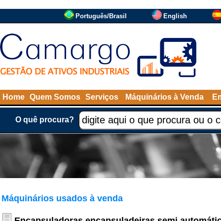
Português/Brasil
English
Home
Quem Somos
Serviços
Máquinários à Venda
Em
O quê procura?
Máquinários usados à venda
Encapsuladoras encapsuladeiras semi automátic