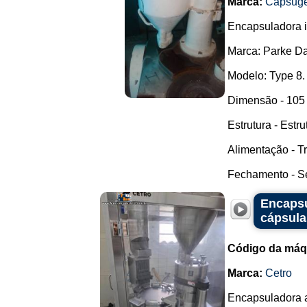
Marca:
Capsuge
Encapsuladora in
Marca: Parke Da
Modelo: Type 8.
Dimensão - 105 
Estrutura - Estr
Alimentação - Tr
Fechamento - Se
Encapsu
cápsula
Código da máq
Marca:
Cetro
Encapsuladora a