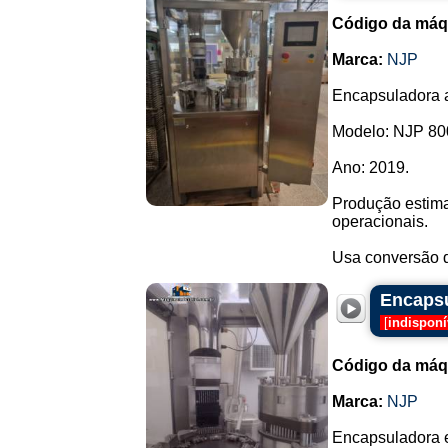
Código da máq
Marca:
NJP
Encapsuladora a
Modelo: NJP 80
Ano: 2019.
Produção estima
operacionais.
Usa conversão d
Encapsu
[
indisponí
Código da máq
Marca:
NJP
Encapsuladora 