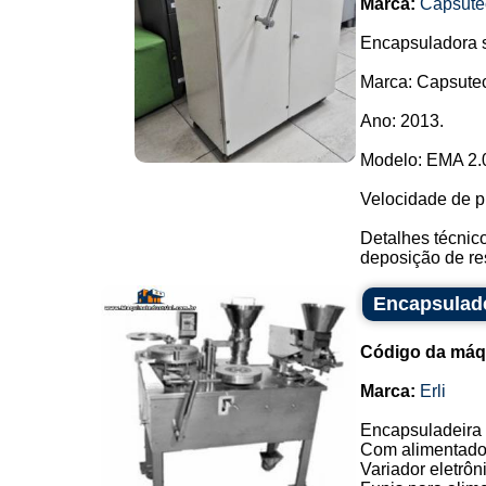
Marca:
Capsute
Encapsuladora s
Marca: Capsute
Ano: 2013.
Modelo: EMA 2.
Velocidade de pr
Detalhes técnic
deposição de res
Encapsulade
Código da máq
Marca:
Erli
Encapsuladeira 
Com alimentado
Variador eletrôn