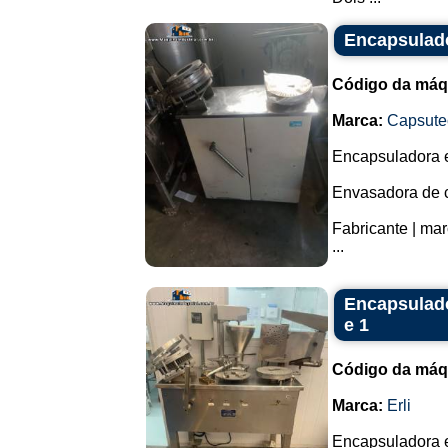
Encapsulado
Código da máq
Marca:
Capsute
Encapsuladora 
Envasadora de c
Fabricante | ma
...
Encapsulado
e 1
Código da máq
Marca:
Erli
Encapsuladora e