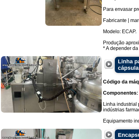
Para envasar pr
Fabricante | marc
Modelo: ECAP.
Produção aproxi
* A depender da 
Linha p
cápsula
Código da máq
Componentes:
Linha industria
indústrias farma
Equipamento ind
Encapsu