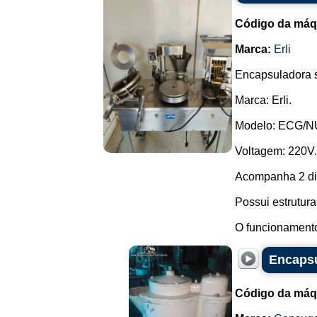
Código da máq
Marca:
Erli
Encapsuladora 
Marca: Erli.
Modelo: ECG/
Voltagem: 220V.
Acompanha 2 dis
Possui estrutur
O funcionamento
Encaps
Código da máq