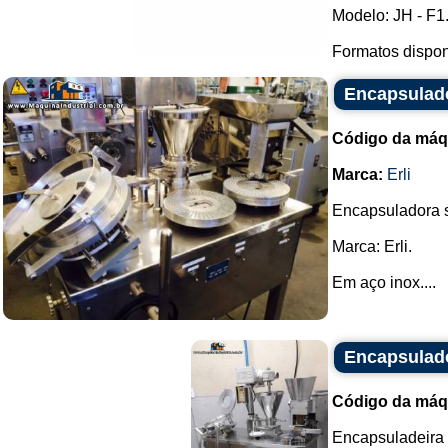
Modelo: JH - F1
Formatos disponív
Encapsulado
Código da máq
Marca:
Erli
Encapsuladora s
Marca: Erli.
Em aço inox....
Encapsulad
Código da máq
Encapsuladeira 