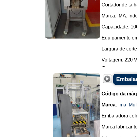
Cortador de talha
Marca: IMA, Indu
Capacidade: 100
Equipamento em
Largura de cort
Voltagem: 220 V 
...
Embalad
Código da máq
Marca:
Ima
,
Mul
Embaladora celo
Marca fabricante