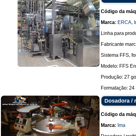
Código da máq
Marca:
ERCA
,
Linha para prod
Fabricante marc
Sistema FFS, fo
Modelo: FFS Er
Produção: 27 go
Formatação: 24 
Dosadora / 
Código da máq
Marca:
Ima