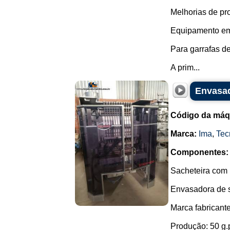
Melhorias de pr
Equipamento em r
Para garrafas d
A prim...
Envasad
Código da máq
Marca:
Ima
,
Tec
Componentes:
Sacheteira com 
Envasadora de s
Marca fabricant
Produção: 50 g.