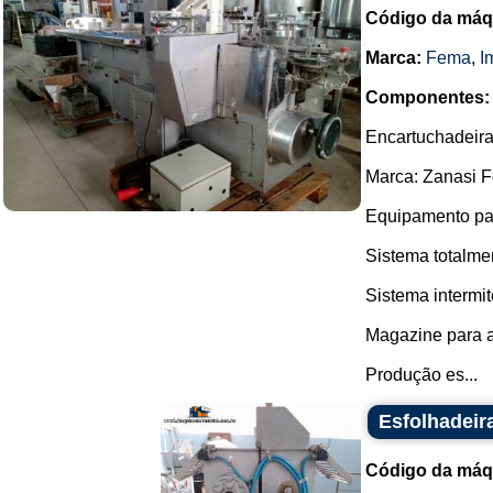
Código da máq
Marca:
Fema
,
I
Componentes:
Encartuchadeira
Marca: Zanasi 
Equipamento par
Sistema totalme
Sistema intermi
Magazine para a
Produção es...
Esfolhadeir
Código da máq