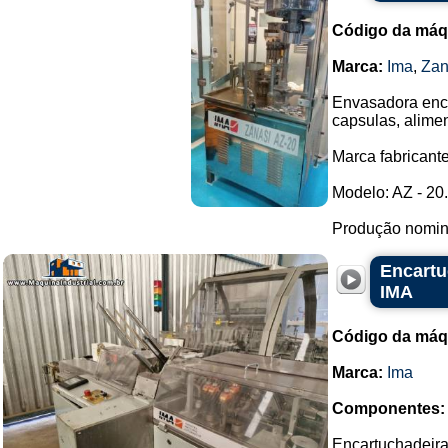
Código da máq
Marca:
Ima
,
Zan
Envasadora enc
capsulas, alime
Marca fabricante
Modelo: AZ - 20.
Produção nomina
Encartu
IMA
Código da máq
Marca:
Ima
Componentes:
Encartuchadeira 