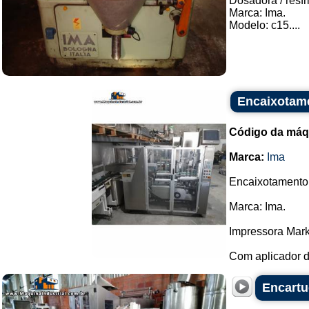
Dosadora / resfr
Marca: Ima.
Modelo: c15....
Encaixotame
Código da máq
Marca:
Ima
Encaixotamento 
Marca: Ima.
Impressora Mar
Com aplicador de
Encartu