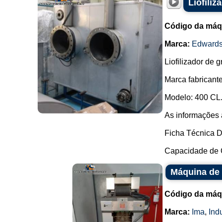
Liofili
Código da máq
Marca:
Edward
Liofilizador de g
Marca fabricant
Modelo: 400 CL
As informações 
Ficha Técnica 
Capacidade de C
Máquina de 
Código da máq
Marca:
Ima
,
Ind