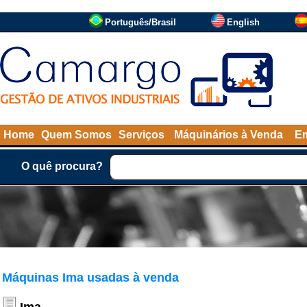
Português/Brasil
English
Home
Quem Somos
Serviços
Máquinários à Venda
Em
O quê procura?
Máquinas Ima usadas à venda