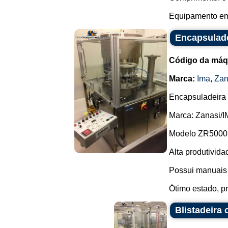
Equipamento em 
Encapsulade
Código da máq
Marca:
Ima
,
Zan
Encapsuladeira 
Marca: Zanasi/I
Modelo ZR5000 
Alta produtividad
Possui manuais 
Ótimo estado, pr
Blistadeira