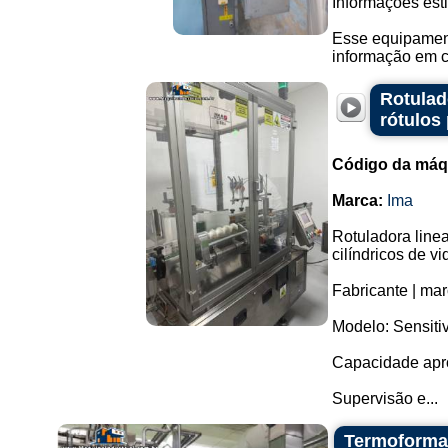
Informações est
Esse equipament
informação em c
Rotulad
rótulos
Código da máq
Marca:
Ima
Rotuladora linea
cilíndricos de vi
Fabricante | mar
Modelo: Sensiti
Capacidade apro
Supervisão e...
Termoforma