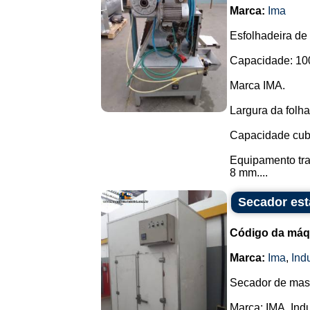
Marca:
Ima
Esfolhadeira de 
Capacidade: 10
Marca IMA.
Largura da folh
Capacidade cub
Equipamento tra
8 mm....
Secador est
Código da máq
Marca:
Ima
,
Ind
Secador de mass
Marca: IMA, Indu