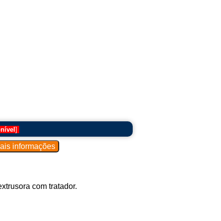
licadas técnicas de tensão controlada e
um enrolamento uniforme.
rodução de uma bobina já existente na
original.
cessos durante a operação, como corte,
e materiais e rebobinamento em um novo
bobinadeiras:
nível
]
o sem intervenção humana significativa.
 escala.
xtrusora com tratador.
 para configuração e monitoramento.
ação e flexibilidade.