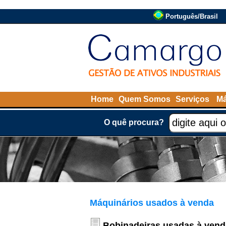
Português/Brasil
Home
Quem Somos
Serviços
Má
O quê procura?
Máquinários usados à venda
Bobinadeiras usadas à vend