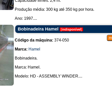
Capacidade filmes: 2,4 m.
Bobinadeiras de Cones:
Produção média: 300 kg até 350 kg por hora.
Projetadas especificamente p
comumente usadas na indústria têxt
Ano: 1997....
Rebobinadeiras de Papel:
Bobinadeira Hamel
[
indisponível
]
Especializadas em processos que
Código da máquina:
374-050
rebobinamento.
Marca:
Hamel
Rebobinadeiras de Filmes Plástico
Bobinadeira.
Adequadas para materiais plást
específicas desses materiais.
Marca: Hamel.
Rebobinadeiras de Tecidos:
Modelo: HD - ASSEMBLY WINDER....
Projetadas para processar tecid
controle de tensão para evitar dist
Cada tipo de bobinadeira ou reb
necessidades específicas da indús
eficiência, qualidade e conformid