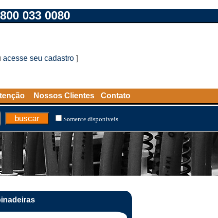
800 033 0080
u
acesse seu cadastro
]
tenção
Nossos Clientes
Contato
Somente disponíveis
inadeiras