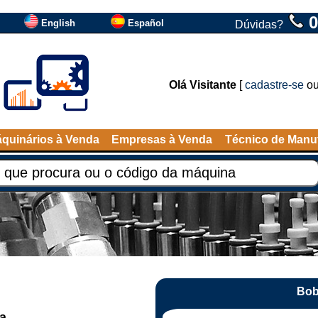
0
English
Español
Dúvidas?
Olá Visitante
[
cadastre-se
o
quinários à Venda
Empresas à Venda
Técnico de Manu
Bob
a