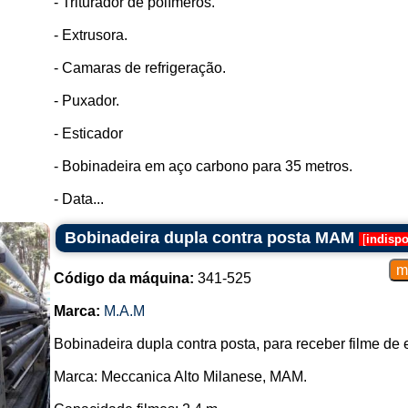
- Triturador de polímeros.
uma bobina.
Durante o processo, podem ser ap
- Extrusora.
ajustes de velocidade para obter 
- Camaras de refrigeração.
Rebobinadeiras:
- Puxador.
O processo inicia-se com a int
máquina.
- Esticador
A rebobinadeira desenrola a bobina 
Podem ser realizados vários pro
- Bobinadeira em aço carbono para 35 metros.
inspeção de qualidade, emenda d
núcleo ou cone.
- Data...
Tipos comuns de bobinadeiras e re
Bobinadeira dupla contra posta MAM
[
indispo
Bobinadeiras Automáticas:
Código da máquina:
341-525
Totalmente automatizadas, operand
Alta eficiência e produção em larga
Marca:
M.A.M
Bobinadeiras Semi-Automáticas:
Bobinadeira dupla contra posta, para receber filme de e
Exigem alguma intervenção humana
Marca: Meccanica Alto Milanese, MAM.
Oferecem um equilíbrio entre autom