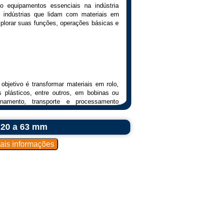
ão equipamentos essenciais na indústria
as indústrias que lidam com materiais em
plorar suas funções, operações básicas e
objetivo é transformar materiais em rolo,
s plásticos, entre outros, em bobinas ou
amento, transporte e processamento
 20 a 63 mm
binar bobinas existentes para inspeção,
dicional. Também podem ser usadas para
ara outro.
ntado na máquina.
material em um núcleo ou cone, formando