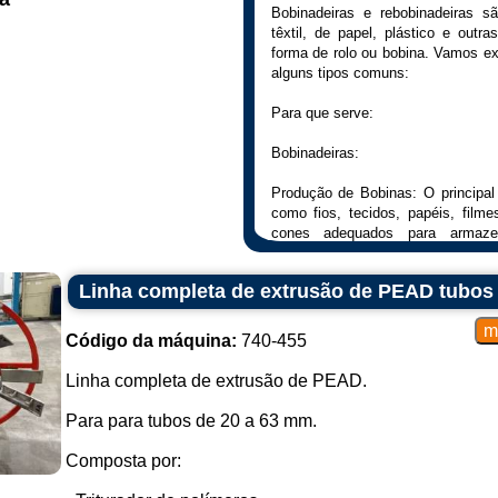
Bobinadeiras e rebobinadeiras s
têxtil, de papel, plástico e outr
forma de rolo ou bobina. Vamos ex
alguns tipos comuns:
Para que serve:
Bobinadeiras:
Produção de Bobinas: O principal 
como fios, tecidos, papéis, filme
cones adequados para armazen
subsequente.
Linha completa de extrusão de PEAD tubos
Rebobinadeiras:
Reprocessamento: Permitem desbo
Código da máquina:
740-455
corte, emenda ou revestimento a
converter bobinas de um diâmetro p
Linha completa de extrusão de PEAD.
Como funciona:
Para para tubos de 20 a 63 mm.
Bobinadeiras:
Composta por:
O material a ser bobinado é alime
A máquina enrola ou "bobina" o 