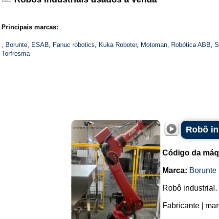
Principais marcas:
,
Borunte
,
ESAB
,
Fanuc robotics
,
Kuka Roboter
,
Motoman
,
Robótica ABB
,
S
Torfresma
Robô in
Código da máq
Marca:
Borunte
Robô industrial.
Fabricante | mar