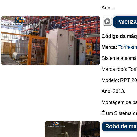
Ano ...
Paletiz
Código da máq
Marca:
Torfres
Sistema automát
Marca robô: Tor
Modelo: RPT 20
Ano: 2013.
Montagem de pal
É um Sistema de
Robô de ma