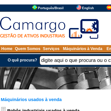
Português/Brasil
English
Home
Quem Somos
Serviços
Máquinários à Venda
Em
O quê procura?
Máquinários usados à venda
Robôs industriais usados à venda