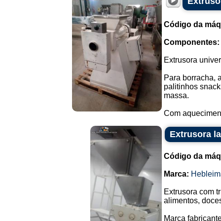
Extruso
Código da máq
Componentes:
Extrusora univer
Para borracha, 
palitinhos snack
massa.
Com aquecimento
Extrusora l
Código da máq
Marca:
Hebleim
Extrusora com t
alimentos, doce
Marca fabricante