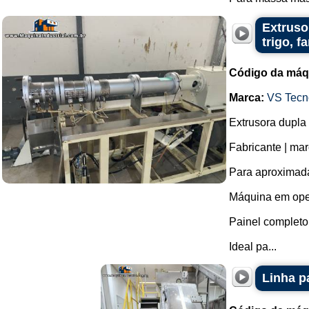
Extruso
trigo, f
Código da máq
Marca:
VS Tecno
Extrusora dupla
Fabricante | mar
Para aproximada
Máquina em ope
Painel completo
Ideal pa...
Linha p