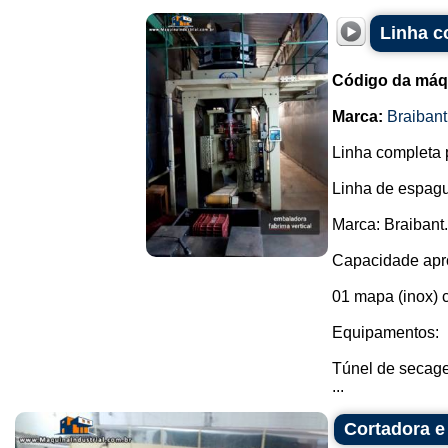
Linha c
Código da máq
Marca:
Braibant
Linha completa 
Linha de espagu
Marca: Braibant.
Capacidade apro
01 mapa (inox) 
Equipamentos:
Túnel de secag
...
Cortadora e