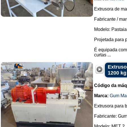
Extrusora de ma
Fabricante / marc
Modelo: Pastaia
Projetada para p
É equipada com 
curtas ...
Extruso
1200 kg
Código da máq
Marca:
Gum Mac
Extrusora para b
Fabricante: Gu
Modelo: MET 2.