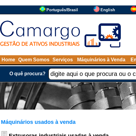
Português/Brasil
English
Home
Quem Somos
Serviços
Máquinários à Venda
Em
O quê procura?
Máquinários usados à venda
Extrusoras industriais usadas à venda