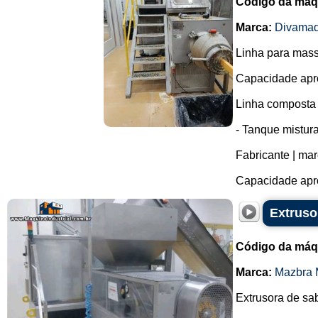
Código da máq
Marca:
Divama
Linha para mass
Capacidade apro
Linha composta 
- Tanque mistur
Fabricante | ma
Capacidade apro
Extruso
Código da máq
Marca:
Mazbra 
Extrusora de sa