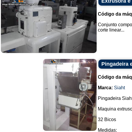
Extrusora e
Código da máq
Conjunto compos
corte linear...
Pingadeira 
Código da máq
Marca:
Siaht
Pingadeira Siaht
Maquina extruso
32 Bicos
Medidas: