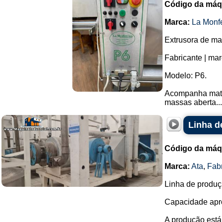
Código da máq
Marca:
La Monfe
Extrusora de ma
Fabricante | mar
Modelo: P6.
Acompanha matriz
massas aberta...
Linha d
Código da máq
Marca:
Ata
,
Fab
Linha de produç
Capacidade apro
A produção está