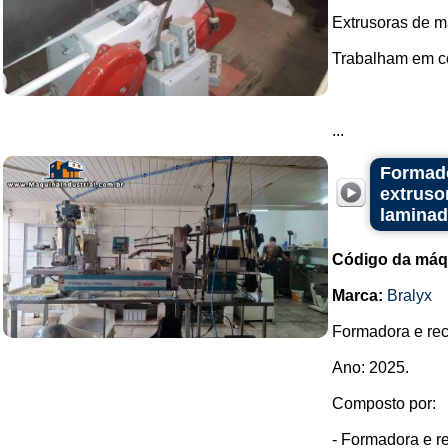
Extrusoras de ma
Trabalham em con
...
Formado
extruso
lamina
Código da máq
Marca:
Bralyx
Formadora e rec
Ano: 2025.
Composto por:
- Formadora e r