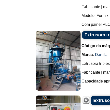
Fabricante | mar
Modelo: Formix 
Com painel PLC 
Extrusora t
Código da máq
Marca:
Damila
Extrusora tripl
Fabricante | mar
Capacidade apro
Extruso