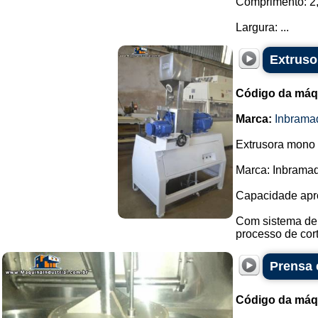
Comprimento: 2
Largura: ...
Extruso
Código da máq
Marca:
Inbrama
Extrusora mono 
Marca: Inbramaq
Capacidade apr
Com sistema de 
processo de cort
Prensa 
Código da máq