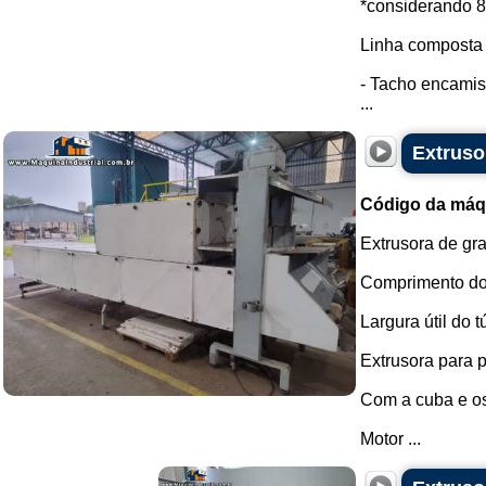
*considerando 8 
Linha composta 
- Tacho encamis
...
Extruso
Código da máq
Extrusora de gr
Comprimento do 
Largura útil do t
Extrusora para 
Com a cuba e os
Motor ...