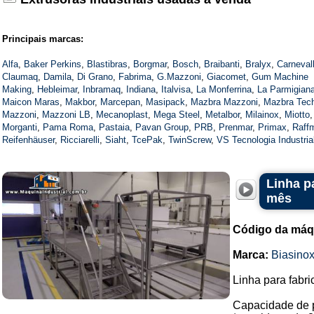
Principais marcas:
Alfa
,
Baker Perkins
,
Blastibras
,
Borgmar
,
Bosch
,
Braibanti
,
Bralyx
,
Carnevall
Claumaq
,
Damila
,
Di Grano
,
Fabrima
,
G.Mazzoni
,
Giacomet
,
Gum Machine
Making
,
Hebleimar
,
Inbramaq
,
Indiana
,
Italvisa
,
La Monferrina
,
La Parmigian
Maicon Maras
,
Makbor
,
Marcepan
,
Masipack
,
Mazbra Mazzoni
,
Mazbra Tec
Mazzoni
,
Mazzoni LB
,
Mecanoplast
,
Mega Steel
,
Metalbor
,
Milainox
,
Miotto
,
Morganti
,
Pama Roma
,
Pastaia
,
Pavan Group
,
PRB
,
Prenmar
,
Primax
,
Raff
Reifenhäuser
,
Ricciarelli
,
Siaht
,
TcePak
,
TwinScrew
,
VS Tecnologia Industria
Linha p
mês
Código da máq
Marca:
Biasino
Linha para fabr
Capacidade de p