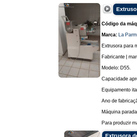
Extruso
Código da máq
Marca:
La Parm
Extrusora para 
Fabricante | ma
Modelo: D55.
Capacidade apro
Equipamento ita
Ano de fabricaç
Máquina parada
Para produzir ma
Extrusora d