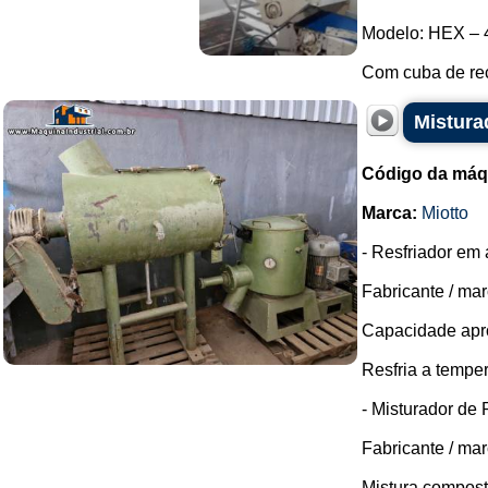
Modelo: HEX – 
Com cuba de rec
Mistura
Código da máq
Marca:
Miotto
- Resfriador em 
Fabricante / mar
Capacidade apro
Resfria a temper
- Misturador de
Fabricante / mar
Mistura composto