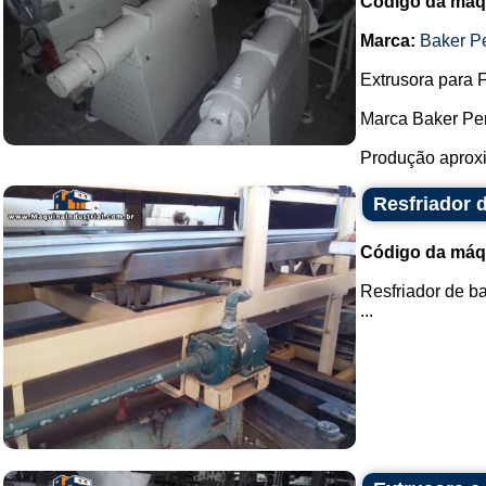
Código da máq
Marca:
Baker P
Extrusora para 
Marca Baker Per
Produção aproxi
Resfriador 
Código da máq
Resfriador de b
...