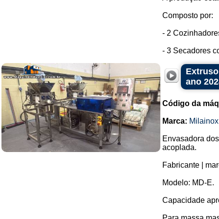
Composto por:
- 2 Cozinhadore
- 3 Secadores co
Extruso
ano 202
Código da máq
Marca:
Milainox
Envasadora dosa
acoplada.
Fabricante | mar
Modelo: MD-E.
Capacidade apro
Para massa mass