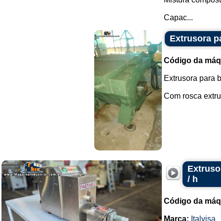
Capac...
Extrusora p
Código da máq
Extrusora para b
Com rosca extrus
Extruso
/ h
Código da máq
Marca:
Italvisa