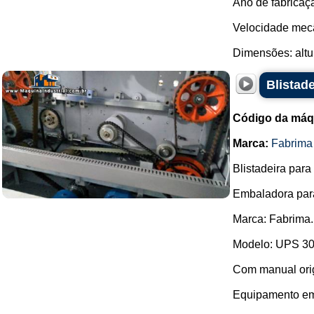
Ano de fabricaç
Velocidade mecâ
Dimensões: altur
Blistad
Código da máq
Marca:
Fabrima
Blistadeira par
Embaladora para 
Marca: Fabrima.
Modelo: UPS 30
Com manual orig
Equipamento em r