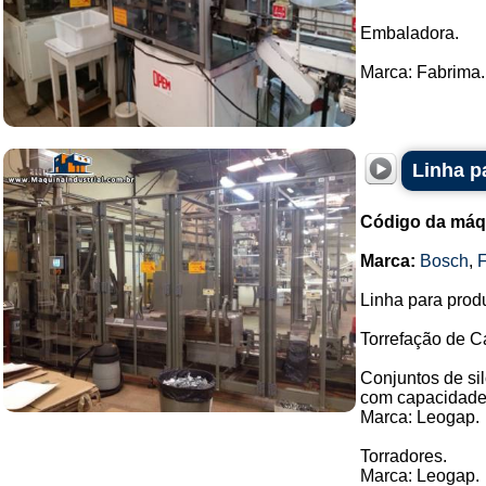
Embaladora.
Marca: Fabrima..
Linha p
Código da máq
Marca:
Bosch
,
Linha para prod
Torrefação de C
Conjuntos de si
com capacidade 
Marca: Leogap.
Torradores.
Marca: Leogap.