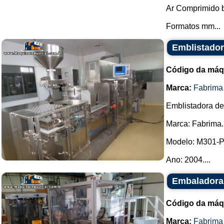
Ar Comprimido b
Formatos mm...
Emblistado
Código da máq
Marca:
Fabrima
Emblistadora de
Marca: Fabrima.
Modelo: M301-
Ano: 2004....
Embaladora
Código da máq
Marca:
Fabrima