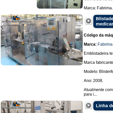
Marca: Fabrima..
Blistade
medica
Código da máq
Marca:
Fabrima
Emblistadeira t
Marca fabricant
Modelo: Blisterf
Ano: 2008.
Atualmente com 
para i...
Linha d