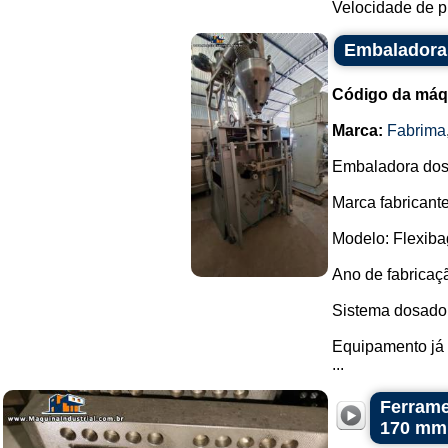
Velocidade de p
Embaladora 
Código da máq
Marca:
Fabrima
Embaladora dosa
Marca fabricante
Modelo: Flexiba
Ano de fabricaç
Sistema dosador
Equipamento já p
...
Ferrame
170 mm