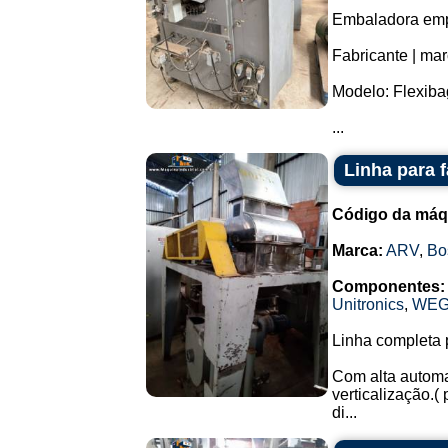
Embaladora empa
Fabricante | mar
Modelo: Flexiba
...
Linha para 
Código da máq
Marca:
ARV
,
Bo
Componentes:
Unitronics
,
WE
Linha completa 
Com alta automa
verticalização.(
di...