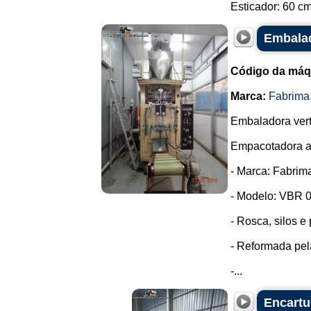
Esticador: 60 cm.
Embalad
Código da máq
Marca:
Fabrima
Embaladora verti
Empacotadora a
- Marca: Fabrim
- Modelo: VBR 0
- Rosca, silos e
- Reformada pe
-...
Encartu