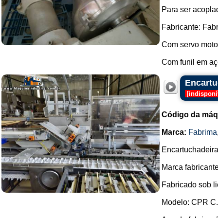
Para ser acopla
Fabricante: Fab
Com servo moto
Com funil em aço
Encartu
[
indisponí
Código da máq
Marca:
Fabrima
Encartuchadeira 
Marca fabricant
Fabricado sob 
Modelo: CPR C.