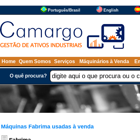
Português/Brasil
English
Home
Quem Somos
Serviços
Máquinários à Venda
Em
O quê procura?
Máquinas Fabrima usadas à venda