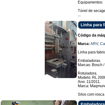
Equipamentos:
Túnel de secag
...
Linha para 
Código da máq
Marca:
ARV
,
C
Linha para fabri
Embaladoras.
Marcas: Bosch / 
Rotuladora.
Modelo: RL 2000
Ano: 11/2011.
Marca: Maqmund
Silos com rosca
Embaladora