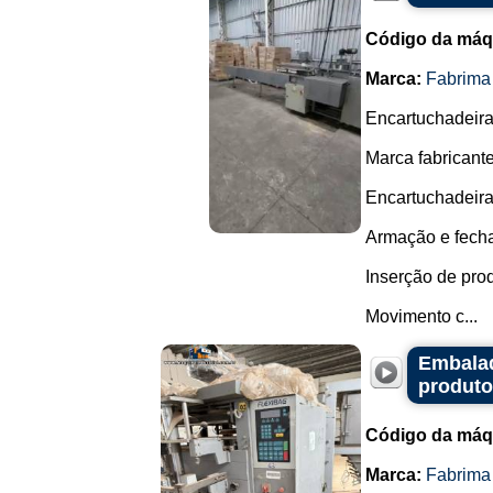
Código da máq
Marca:
Fabrima
Encartuchadeira 
Marca fabricant
Encartuchadeira
Armação e fecha
Inserção de pro
Movimento c...
Embalad
produto
Código da máq
Marca:
Fabrima