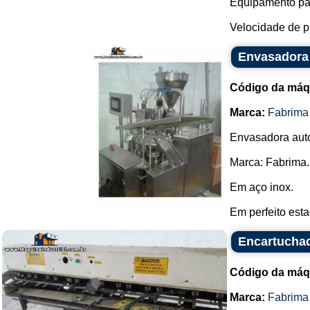
Equipamento par
Velocidade de pr
Envasadora
Código da máq
Marca:
Fabrima
Envasadora auto
Marca: Fabrima.
Em aço inox.
Em perfeito estad
Encartuchad
Código da máq
Marca:
Fabrima