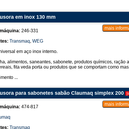
rusora em inox 130 mm
 máquina:
246-331
tes:
Transmaq
,
WEG
niversal em aço inox interno.
ha, alimentos, saneantes, sabonete, produtos químicos, ração an
ereais, fita veda porta ou produtos que se comportam como mas
mento ...
rusora para sabonetes sabão Claumaq simplex 200
[
 máquina:
474-817
umaq
tes:
Transmaq