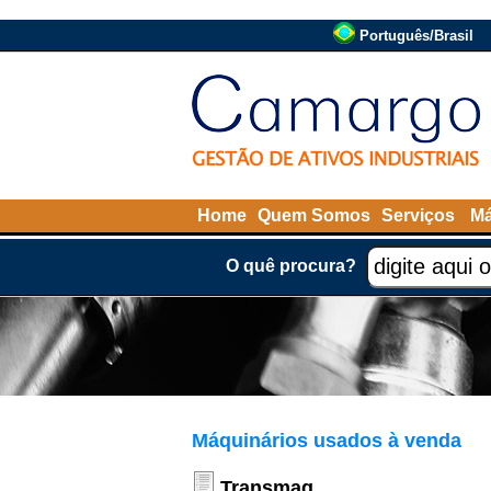
Português/Brasil
Home
Quem Somos
Serviços
Má
O quê procura?
Máquinários usados à venda
Transmaq