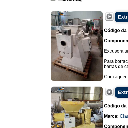
Ext
Código da
Componen
Extrusora u
Para borrac
barras de c
Com aqueci
Ext
Código da
Marca:
Cla
Componen