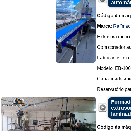
automát
Código da máq
Marca:
Raffmaq
Extrusora mono 
Com cortador au
Fabricante | ma
Modelo: EB-100
Capacidade apro
Reservatório par
Formado
extruso
lamina
Código da máq