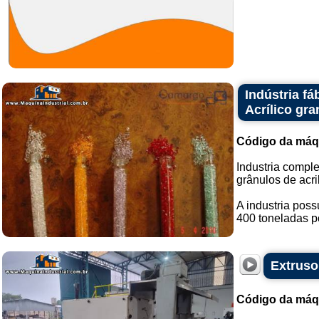
Indústria f
Acrílico gr
Código da máq
Industria comple
grânulos de acril
A industria pos
400 toneladas po
Extruso
Código da máq