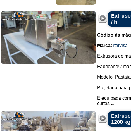
Extruso
/ h
Código da máq
Marca:
Italvisa
Extrusora de ma
Fabricante / marc
Modelo: Pastaia
Projetada para p
É equipada com 
curtas ...
Extruso
1200 kg