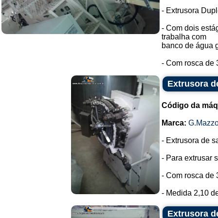
- Extrusora Dup
- Com dois está
trabalha com
banco de água g
- Com rosca de 
Extrusora d
Código da máq
Marca:
G.Mazzo
- Extrusora de 
- Para extrusar
- Com rosca de 
- Medida 2,10 de
Extrusora d