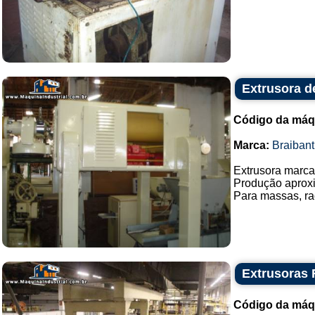
Extrusora d
Código da máq
Marca:
Braibant
Extrusora marca 
Produção aproxi
Para massas, raç
Extrusoras
Código da máq