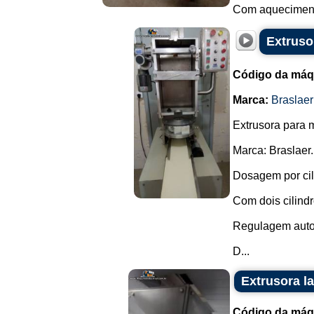
Com aquecimento
Extruso
Código da máq
Marca:
Braslaer
Extrusora para 
Marca: Braslaer.
Dosagem por cil
Com dois cilind
Regulagem autom
D...
Extrusora l
Código da máq