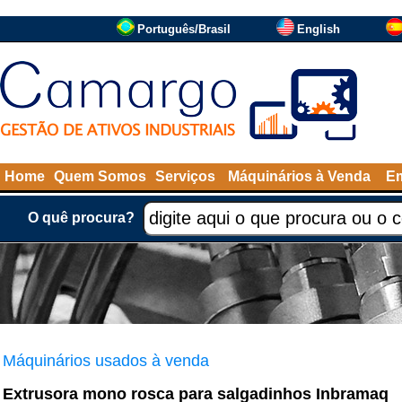
Português/Brasil
English
Home
Quem Somos
Serviços
Máquinários à Venda
Em
O quê procura?
Máquinários usados à venda
Extrusora mono rosca para salgadinhos Inbramaq