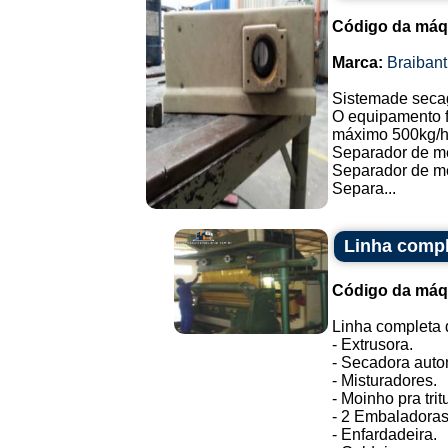
Código da máq
Marca:
Braibant
Sistemade seca
O equipamento f
máximo 500kg/h
Separador de me
Separador de 
Separa...
Linha compl
Código da máq
Linha completa 
- Extrusora.
- Secadora auto
- Misturadores.
- Moinho pra tri
- 2 Embaladoras
- Enfardadeira.