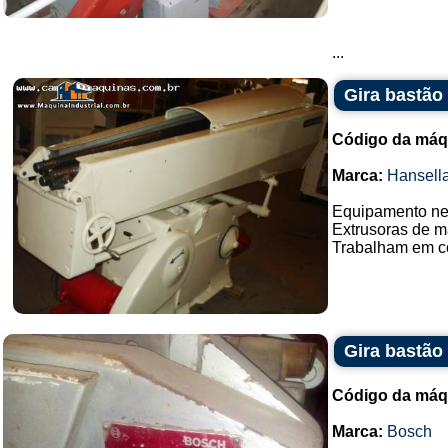
...
Gira bastão 
Código da máq
Marca:
Hansell
Equipamento nece
Extrusoras de ma
Trabalham em co
Gira bastão
Código da máq
Marca:
Bosch