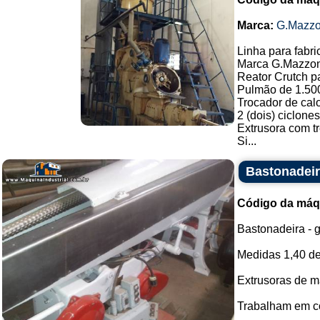
Marca:
G.Mazzo
Linha para fabr
Marca G.Mazzon
Reator Crutch p
Pulmão de 1.500
Trocador de calo
2 (dois) ciclones
Extrusora com t
Si...
Bastonadeir
Código da máq
Bastonadeira - g
Medidas 1,40 de
Extrusoras de ma
Trabalham em con