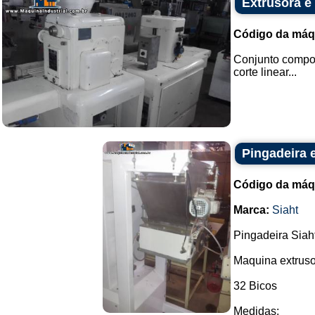
Extrusora e
Código da máq
Conjunto compos
corte linear...
Pingadeira 
Código da máq
Marca:
Siaht
Pingadeira Siaht
Maquina extruso
32 Bicos
Medidas: