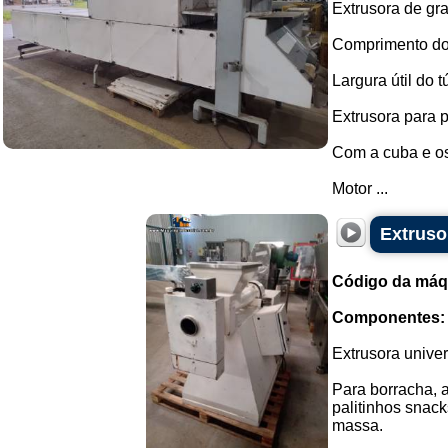
Extrusora de gr
Comprimento do 
Largura útil do t
Extrusora para 
Com a cuba e os
Motor ...
Extruso
Código da máq
Componentes:
Extrusora univer
Para borracha, 
palitinhos snack
massa.