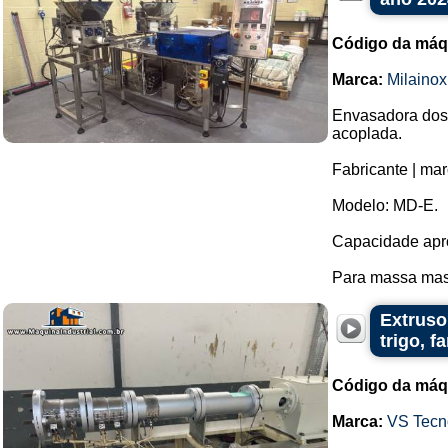
Código da máq
Marca:
Milainox
Envasadora dosa
acoplada.
Fabricante | mar
Modelo: MD-E.
Capacidade apro
Para massa mass
Extruso
trigo, f
Código da máq
Marca:
VS Tecno