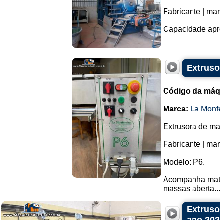
Fabricante | mar
Capacidade apro
Extruso
Código da máq
Marca:
La Monfe
Extrusora de ma
Fabricante | mar
Modelo: P6.
Acompanha matriz
massas aberta...
Extruso
ano 202