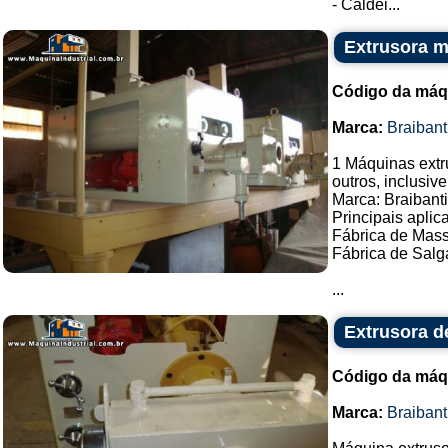
- Caldei...
Extrusora m
Código da máq
Marca:
Braibant
1 Máquinas extr
outros, inclusi
Marca: Braibanti
Principais aplic
Fábrica de Mas
Fábrica de Salg
...
Extrusora d
Código da máq
Marca:
Braibant