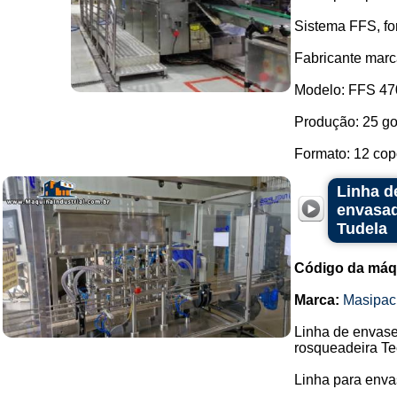
Sistema FFS, fo
Fabricante marc
Modelo: FFS 47
Produção: 25 go
Formato: 12 copo
Linha d
envasad
Tudela
Código da máq
Marca:
Masipac
Linha de envase
rosqueadeira Te
Linha para enva