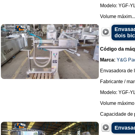
Modelo: YGF-YL
Volume máxim..
Envasad
dois bi
Código da máq
Marca:
Y&G Pac
Envasadora de l
Fabricante / ma
Modelo: YGF-YL
Volume máximo d
Capacidade de p
Envasad