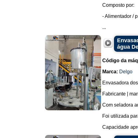
Composto por:
- Alimentador / p
...
Envasad
água De
Código da máq
Marca:
Delgo
Envasadora dosa
Fabricante | mar
Com seladora au
Foi utilizada p
Capacidade apro