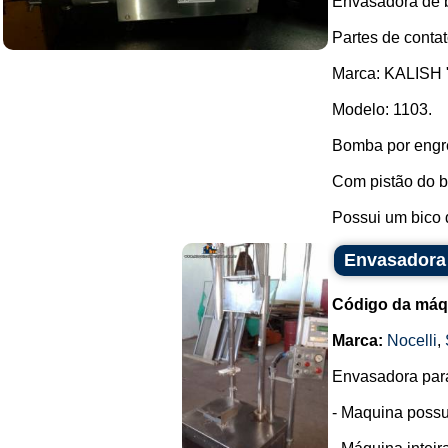
Envasadora de 
Partes de conta
Marca: KALISH "
Modelo: 1103.
Bomba por engr
Com pistão do bi
Possui um bico d
Envasadora 
Código da máq
Marca:
Nocelli
,
Envasadora para
- Maquina possui