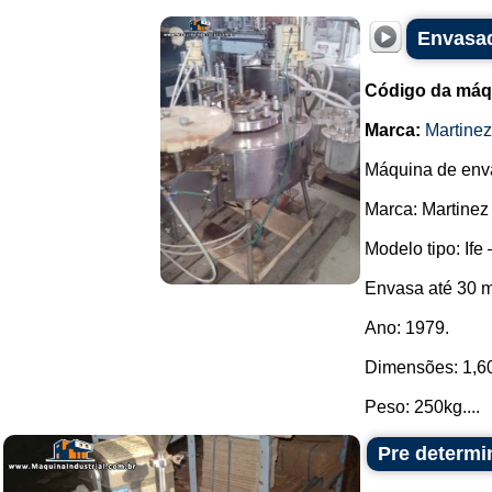
Envasad
Código da máq
Marca:
Martine
Máquina de enva
Marca: Martinez
Modelo tipo: Ife 
Envasa até 30 m
Ano: 1979.
Dimensões: 1,60 
Peso: 250kg....
Pre determi