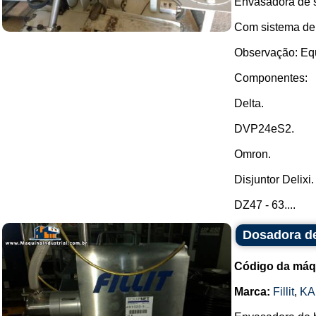
Envasadora de s
Com sistema de
Observação: Equ
Componentes:
Delta.
DVP24eS2.
Omron.
Disjuntor Delixi.
DZ47 - 63....
Dosadora de
Código da máq
Marca:
Fillit
,
KA