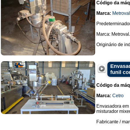
Código da máq
Marca:
Metroval
Predeterminador
Marca: Metroval
Originário de ind
Envasad
funil c
Código da máq
Marca:
Cetro
Envasadora em a
misturador mixe
Fabricante / mar