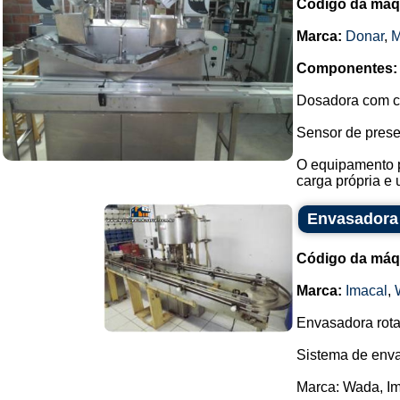
Código da máq
Marca:
Donar
,
Componentes:
Dosadora com ca
Sensor de prese
O equipamento p
carga própria e 
Envasadora 
Código da máq
Marca:
Imacal
,
Envasadora rota
Sistema de enva
Marca: Wada, Im