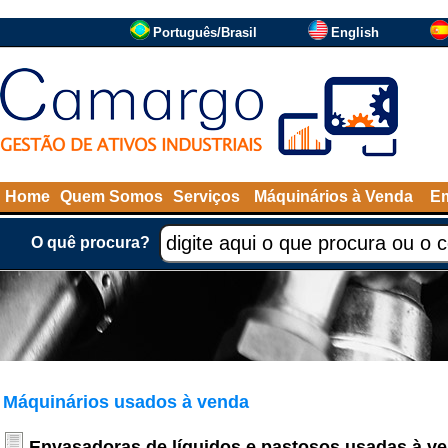
Português/Brasil
English
Home
Quem Somos
Serviços
Máquinários à Venda
Em
O quê procura?
Máquinários usados à venda
Envasadoras de líquidos e pastosos usadas à v