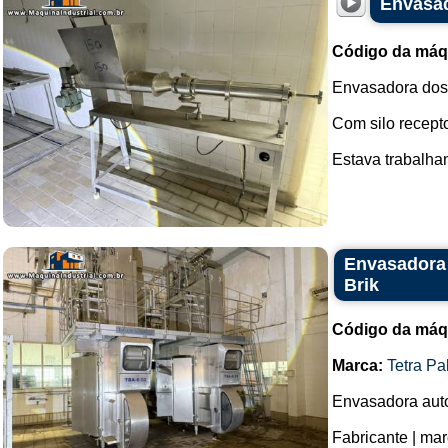
Envasad
Código da máq
Envasadora dos
Com silo recepto
Estava trabalhand
Envasadora 
Brik
Código da máq
Marca:
Tetra Pa
Envasadora aut
Fabricante | mar