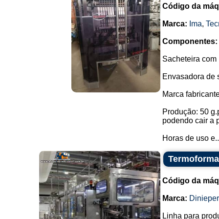
Código da máq
Marca:
Ima
,
Tec
Componentes:
Sacheteira com 
Envasadora de s
Marca fabricant
Produção: 50 g.
podendo cair a 
Horas de uso e..
Termoformad
Código da máq
Marca:
Dinieper
Linha para prod