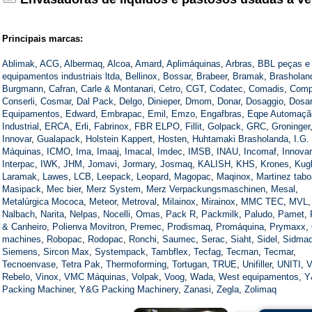
Principais marcas:
Ablimak
,
ACG
,
Albermaq
,
Alcoa
,
Amard
,
Aplimáquinas
,
Arbras
,
BBL peças e
equipamentos industriais ltda
,
Bellinox
,
Bossar
,
Brabeer
,
Bramak
,
Brasholan
Burgmann
,
Cafran
,
Carle & Montanari
,
Cetro
,
CGT
,
Codatec
,
Comadis
,
Com
Conserli
,
Cosmar
,
Dal Pack
,
Delgo
,
Dinieper
,
Dmom
,
Donar
,
Dosaggio
,
Dosa
Equipamentos
,
Edward
,
Embrapac
,
Emil
,
Emzo
,
Engafbras
,
Eqpe Automaçã
Industrial
,
ERCA
,
Erli
,
Fabrinox
,
FBR ELPO
,
Fillit
,
Golpack
,
GRC
,
Groninger
Innovar
,
Gualapack
,
Holstein Kappert
,
Hosten
,
Huhtamaki Brasholanda
,
I.G.
Máquinas
,
ICMO
,
Ima
,
Imaaj
,
Imacal
,
Imdec
,
IMSB
,
INAU
,
Incomaf
,
Innovar
Interpac
,
IWK
,
JHM
,
Jomavi
,
Jormary
,
Josmaq
,
KALISH
,
KHS
,
Krones
,
Kugl
Laramak
,
Lawes
,
LCB
,
Leepack
,
Leopard
,
Magopac
,
Maqinox
,
Martinez tab
Masipack
,
Mec bier
,
Merz System
,
Merz Verpackungsmaschinen
,
Mesal
,
Metalúrgica Mococa
,
Meteor
,
Metroval
,
Milainox
,
Mirainox
,
MMC TEC
,
MVL
,
Nalbach
,
Narita
,
Nelpas
,
Nocelli
,
Omas
,
Pack R
,
Packmilk
,
Paludo
,
Pamet
,
& Canheiro
,
Polienva Movitron
,
Premec
,
Prodismaq
,
Promáquina
,
Prymaxx
,
machines
,
Robopac
,
Rodopac
,
Ronchi
,
Saumec
,
Serac
,
Siaht
,
Sidel
,
Sidma
Siemens
,
Sircon Max
,
Systempack
,
Tambflex
,
Tecfag
,
Tecman
,
Tecmar
,
Tecnoenvase
,
Tetra Pak
,
Thermoforming
,
Tortugan
,
TRUE
,
Unifiller
,
UNITI
,
V
Rebelo
,
Vinox
,
VMC Máquinas
,
Volpak
,
Voog
,
Wada
,
West equipamentos
,
Y
Packing Machiner
,
Y&G Packing Machinery
,
Zanasi
,
Zegla
,
Zolimaq