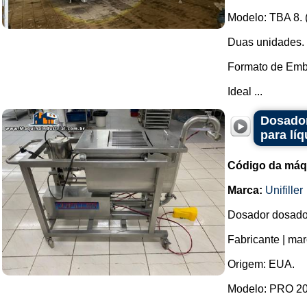
Modelo: TBA 8. (
Duas unidades.
Formato de Embal
Ideal ...
Dosador
para lí
Código da máq
Marca:
Unifiller
Dosador dosado
Fabricante | marc
Origem: EUA.
Modelo: PRO 200