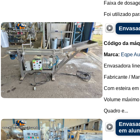
Faixa de dosagem
Foi utilizado pa
Envasad
Código da máq
Marca:
Eqpe Au
Envasadora line
Fabricante / Ma
Com esteira em 
Volume máximo d
Quadro e...
Envasad
em alum