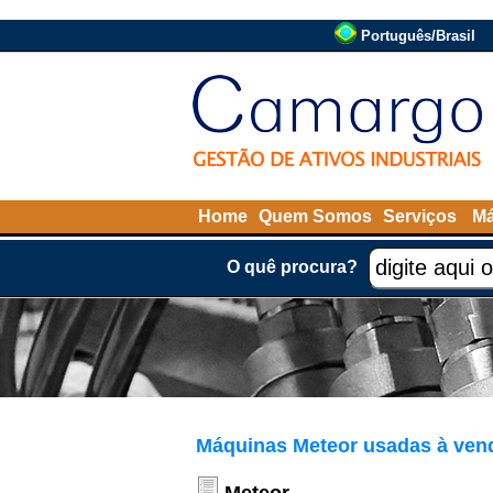
Português/Brasil
Home
Quem Somos
Serviços
Má
O quê procura?
Máquinas Meteor usadas à ven