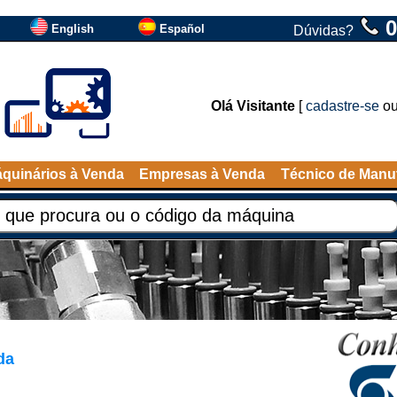
0
English
Español
Dúvidas?
Olá Visitante
[
cadastre-se
o
quinários à Venda
Empresas à Venda
Técnico de Manu
da