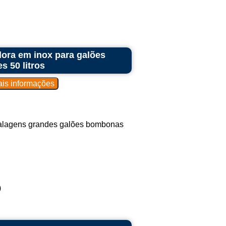
ora em inox para galões
 50 litros
alagens grandes galões bombonas
)