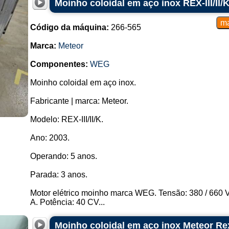
Moinho coloidal em aço inox REX-III/II/
Código da máquina:
266-565
Marca:
Meteor
Componentes:
WEG
Moinho coloidal em aço inox.
Fabricante | marca: Meteor.
Modelo: REX-III/II/K.
Ano: 2003.
Operando: 5 anos.
Parada: 3 anos.
Motor elétrico moinho marca WEG. Tensão: 380 / 660 V
A. Potência: 40 CV...
Moinho coloidal em aço inox Meteor Rex