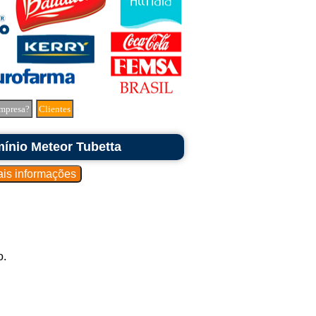
mpresa?
Clientes
ínio Meteor Tubetta
o.