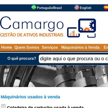
Português/Brasil
English
Home
Quem Somos
Serviços
Máquinários à Venda
Em
O quê procura?
Máquinários usados à venda
Coladeira de cartucho usada à venda