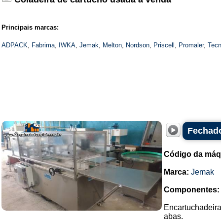
Principais marcas:
ADPACK
,
Fabrima
,
IWKA
,
Jemak
,
Melton
,
Nordson
,
Priscell
,
Promaler
,
Tecn
Fechado
Código da máq
Marca:
Jemak
Componentes:
Encartuchadeira
abas.