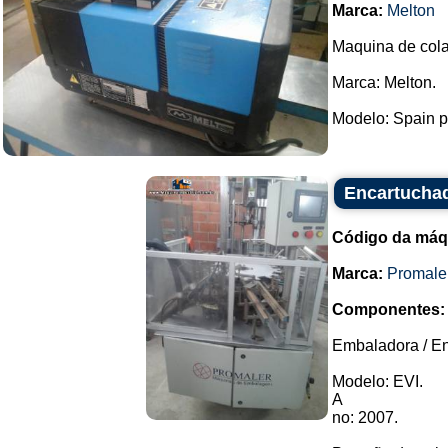
Marca:
Melton
Maquina de cola
Marca: Melton.
Modelo: Spain pa
Encartuchad
Código da máq
Marca:
Promale
Componentes:
Embaladora / En
Modelo: EVI.
A
no: 2007.