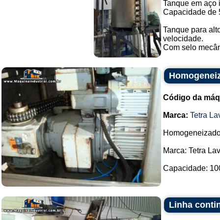
Tanque em aço 
Capacidade de 5
Tanque para alt
velocidade.
Com selo mecâni
Homogeneiza
Código da máq
Marca:
Tetra La
Homogeneizador 
Marca: Tetra La
Capacidade: 1000 
Linha contin