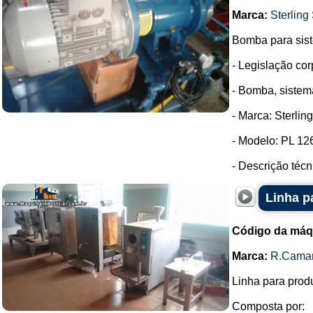
Marca:
Sterling 
Bomba para sis
- Legislação co
- Bomba, sistem
- Marca: Sterlin
- Modelo: PL 12
- Descrição téc
Linha p
Código da máq
Marca:
R.Cama
Linha para prod
Composta por: