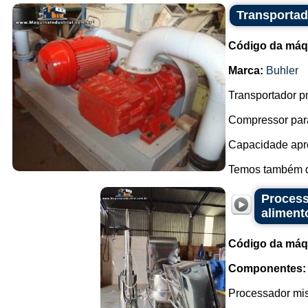
Transportad
Código da máq
Marca:
Buhler
Transportador p
Compressor para 
Capacidade apro
Temos também di
Process
aliment
Código da máq
Componentes:
Processador mis