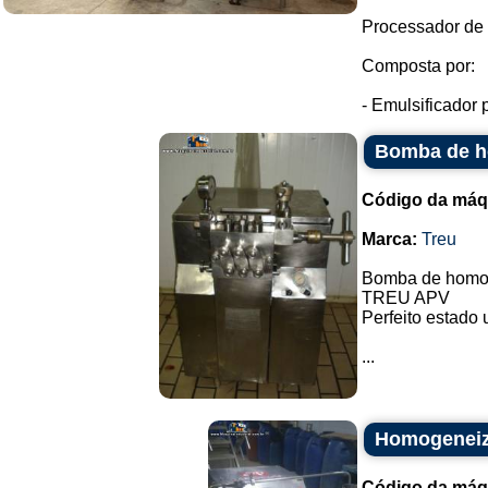
Processador de 
Composta por:
- Emulsificador
Bomba de h
Código da máq
Marca:
Treu
Bomba de homog
TREU APV
Perfeito estado 
...
Homogeneiz
Código da máq