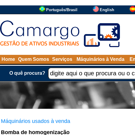
Português/Brasil
English
Home
Quem Somos
Serviços
Máquinários à Venda
Em
O quê procura?
Máquinários usados à venda
Bomba de homogenização