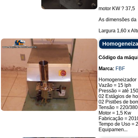
motor KW ? 37,5
As dimensões da 
Largura 1,60 x Alt
Homogeneiza
Código da máqu
Marca:
FBF
Homogeneizador
Vazão = 15 lph
Pressão = até 150
02 Estágios de 
02 Pistões de b
Tensão = 220/380 
Motor = 1,5 Kw
Fabricação = 201
Tempo de Uso = 2,
Equipamen...