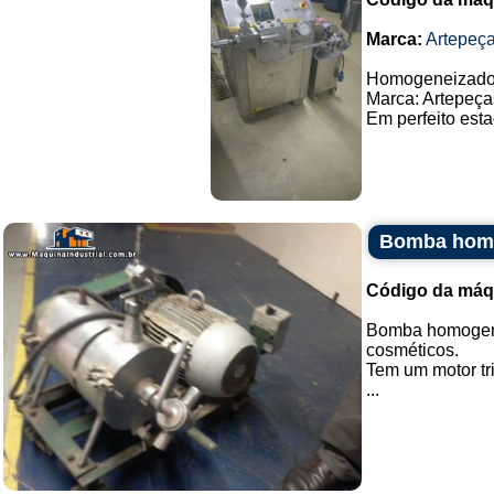
Marca:
Artepeç
Homogeneizador
Marca: Artepeça
Em perfeito esta
Bomba homo
Código da máq
Bomba homogeniz
cosméticos.
Tem um motor tri
...