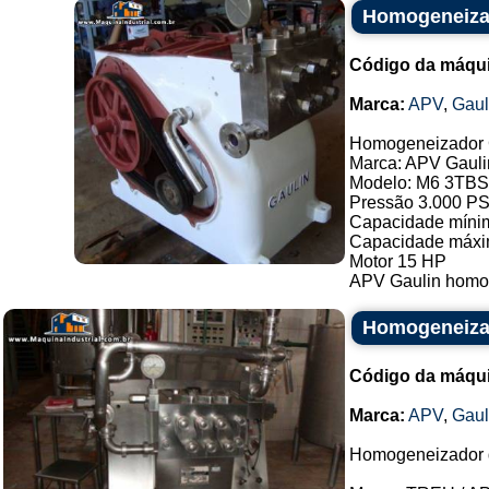
Homogeneiza
Código da máqu
Marca:
APV
,
Gaul
Homogeneizador 
Marca: APV Gauli
Modelo: M6 3TB
Pressão 3.000 PS
Capacidade mínim
Capacidade máxim
Motor 15 HP
APV Gaulin homoge
Homogeneizad
Código da máqu
Marca:
APV
,
Gaul
Homogeneizador d