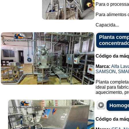
Para o processa
Para alimentos 
Capacida...
Planta comp
concentrado
Código da máq
Marca:
Alfa Lav
SAMSON
,
SMA
Planta completa 
ideal para fabr
aquecimento, pr
Homogen
Código da máq