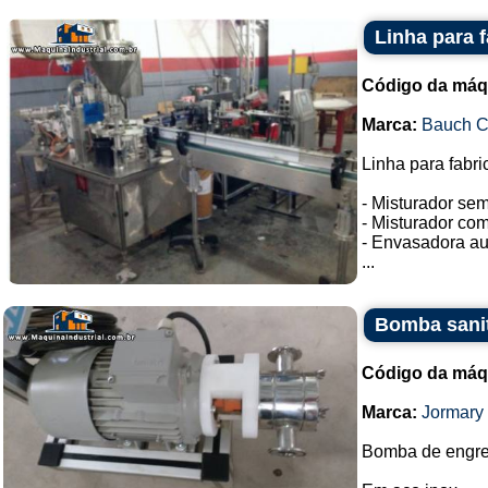
Linha para 
Código da máq
Marca:
Bauch 
Linha para fabri
- Misturador se
- Misturador co
- Envasadora au
...
Bomba sani
Código da máq
Marca:
Jormary
Bomba de engr