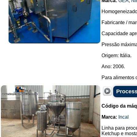
Marca:
GEA
,
Ni
Homogeneizador
Fabricante / mar
Capacidade apro
Pressão máxima
Origem: Itália.
Ano: 2006.
Para alimentos 
Process
Código da máq
Marca:
Incal
Linha para pro
Ketchup e mosta