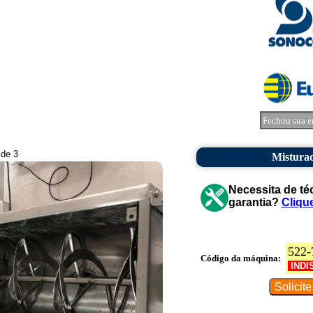
Fechou sua e
 de 3
Misturad
Necessita de té
garantia?
Cliqu
522-
Código da máquina:
INDI