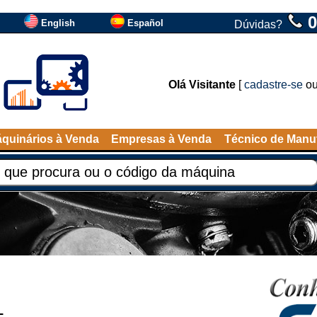
0
English
Español
Dúvidas?
Olá Visitante
[
cadastre-se
o
quinários à Venda
Empresas à Venda
Técnico de Manu
L