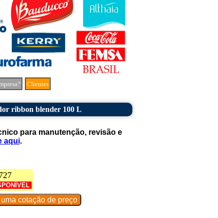
mpresa?
Clientes
or ribbon blender 100 L
cnico para manutenção, revisão e
e aqui
.
727
SPONÍVEL