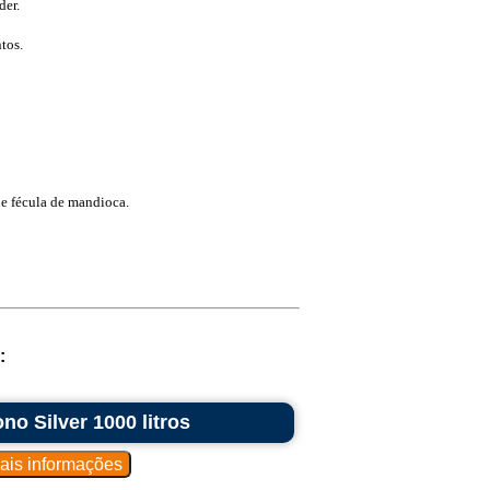
der.
tos.
de fécula de mandioca.
:
o Silver 1000 litros