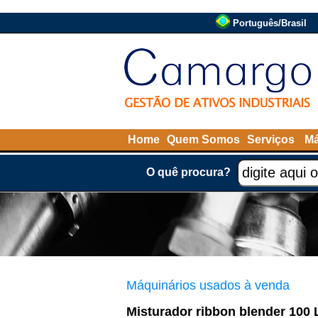
Português/Brasil
Home
Quem Somos
Serviços
Má
O quê procura?
Máquinários usados à venda
Misturador ribbon blender 100 