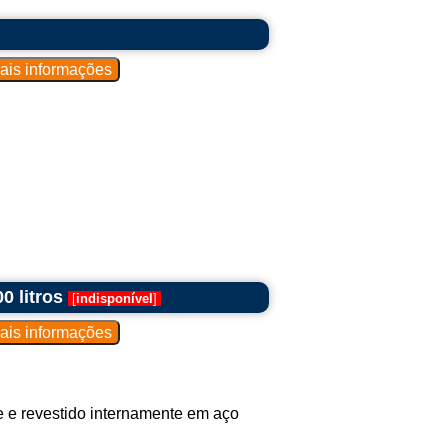
0 litros
[
indisponível
]
 e revestido internamente em aço