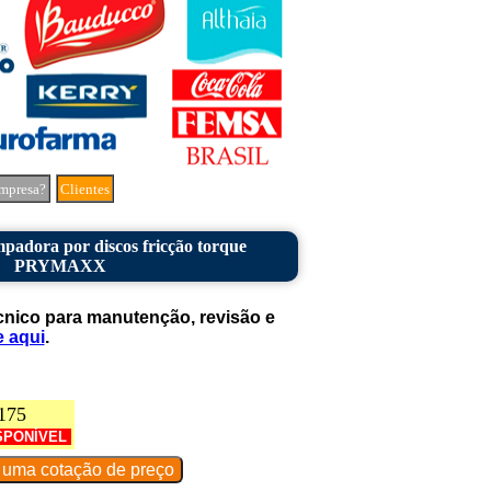
mpresa?
Clientes
padora por discos fricção torque
PRYMAXX
cnico para manutenção, revisão e
e aqui
.
175
SPONÍVEL