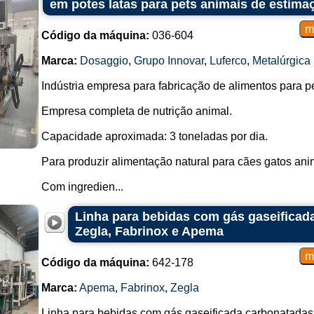
em potes latas para pets animais de estimaç
Código da máquina:
036-604
Marca:
Dosaggio
,
Grupo Innovar
,
Luferco
,
Metalúrgica
Indústria empresa para fabricação de alimentos para p
Empresa completa de nutrição animal.
Capacidade aproximada: 3 toneladas por dia.
Para produzir alimentação natural para cães gatos ani
Com ingredien...
Linha para bebidas com gás gaseificada
Zegla, Fabrinox e Apema
Código da máquina:
642-178
Marca:
Apema
,
Fabrinox
,
Zegla
Linha para bebidas com gás gaseificada carbonatadas r