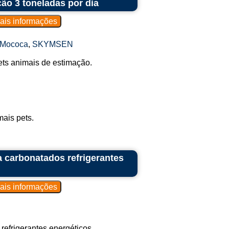
ão 3 toneladas por dia
 Mococa
,
SKYMSEN
ets animais de estimação.
mais pets.
 carbonatados refrigerantes
efrigerantes energéticos.