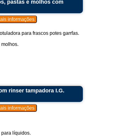
os, pastas e molhos com
uladora para frascos potes garrfas.
e molhos.
om rinser tampadora I.G.
para líquidos.