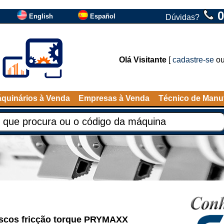
0
English
Español
Dúvidas?
Olá Visitante
[
cadastre-se
o
quinários à Venda
Empresas à Venda
Técnico de Manu
scos fricção torque PRYMAXX