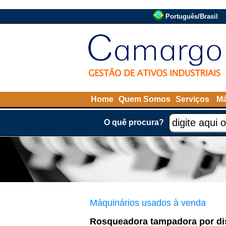
Português/Brasil
Home
Quem Somos
Serviços
Má
O quê procura?
Máquinários usados à venda
Rosqueadora tampadora por di