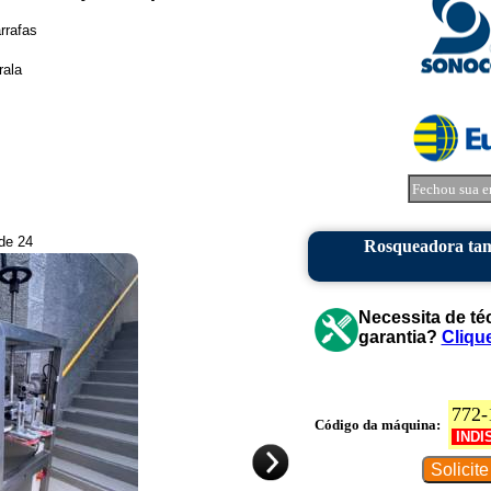
rrafas
s
rala
Fechou sua e
 de 24
Rosqueadora tam
Necessita de té
garantia?
Cliqu
772-
Código da máquina:
INDI