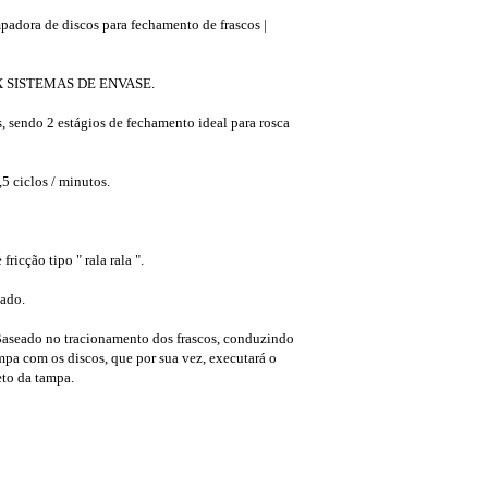
adora de discos para fechamento de frascos |
XX SISTEMAS DE ENVASE.
 sendo 2 estágios de fechamento ideal para rosca
5 ciclos / minutos.
ricção tipo " rala rala ".
ado.
Baseado no tracionamento dos frascos, conduzindo
pa com os discos, que por sua vez, executará o
to da tampa.