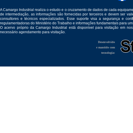
A Camargo Industrial realiza o estudo e o cruzamento de dados de cada equipam
de intermediação, as informações são fornecidas por terceiros e devem ser v
consultores e técnicos especializados. Esse suporte visa a segurança e c
regulamentadoras do Ministério do Trabalho e informações fundamentais para um
O acervo próprio da Camargo Industrial está disponível para visitação em no
necessário agendamento para visitação.
Desenvolvido
e mantido com
tecnologia: