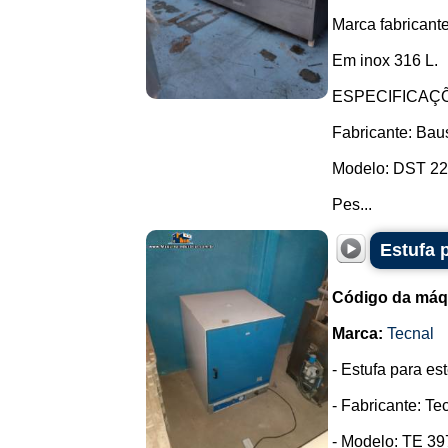
Marca fabricante
Em inox 316 L.
ESPECIFICAÇ
Fabricante: Bau
Modelo: DST 2247
Pes...
Estufa 
Código da máq
Marca:
Tecnal
- Estufa para es
- Fabricante: Te
- Modelo: TE 397