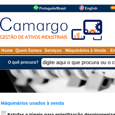
Português/Brasil
English
Home
Quem Somos
Serviços
Máquinários à Venda
Em
O quê procura?
Máquinários usados à venda
Estufas e túneis para esterilização despirogeniz