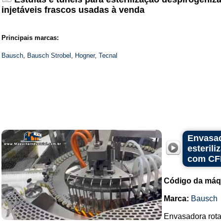
injetáveis frascos usadas à venda
Principais marcas:
Bausch
,
Bausch Strobel
,
Hogner
,
Tecnal
Envasad
esteril
com CF
Código da máq
Marca:
Bausch
Envasadora rota