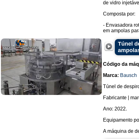
de vidro injetáv
Composta por:
- Envasadora rot
em ampolas para
Túnel d
ampolas
Código da máq
Marca:
Bausch
Túnel de despiro
Fabricante | ma
Ano: 2022.
Equipamento pos
A máquina de de