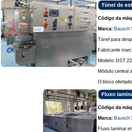
Túnel de es
Código da máq
Marca:
Bausch 
Túnel para despi
Fabricante marc
Modelo: DST 22
Módulo central 
O bloco ofertado
Fluxo lamin
Código da máq
Marca:
Bausch 
Fluxo laminar em