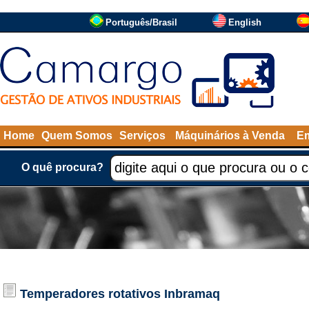
Português/Brasil
English
Home
Quem Somos
Serviços
Máquinários à Venda
Em
O quê procura?
Temperadores rotativos
Inbramaq