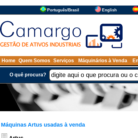
Português/Brasil
English
Home
Quem Somos
Serviços
Máquinários à Venda
Em
O quê procura?
Máquinas Artus usadas à venda