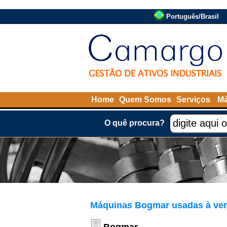
Português/Brasil
Home
Quem Somos
Serviços
Má
O quê procura?
Máquinas Bogmar usadas à ve