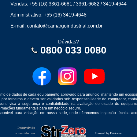
Vendas:
+55 (16) 3361-6681
/
3361-6682
/
3419-4644
Administrativo:
+55 (16) 3419-4648
E-mail:
contato@camargoindustrial.com.br
Dúvidas?
0800 033 0080
mento de dados de cada equipamento aprovado para anúncio, mantendo um ecossis
s por terceiros e devem ser validadas sob responsabilidade do comprador, co
suporte visa a segurança e confiabilidade na avaliação do estado do equip
formações fundamentais para um negócio seguro.
isponível para visitação em nossa sede, onde oferecemos inspeção técnica aco
Desenvolvido
e mantido com
Powered by Databaser