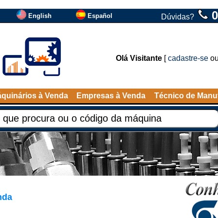
0
English
Español
Dúvidas?
Olá Visitante
[
cadastre-se
o
quinários à Venda
Empresas à Venda
Técnico de Manu
nda