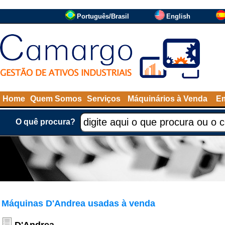
Português/Brasil
English
Home
Quem Somos
Serviços
Máquinários à Venda
Em
O quê procura?
Máquinas D'Andrea usadas à venda