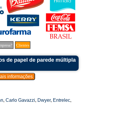
mpresa?
Clientes
s de papel de parede múltipla
nn
,
Carlo Gavazzi
,
Dwyer
,
Entrelec
,