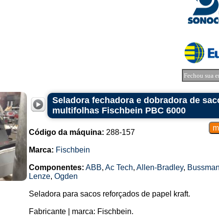
Fechou sua e
Seladora fechadora e dobradora de saco
multifolhas Fischbein PBC 6000
Código da máquina:
288-157
Marca:
Fischbein
Componentes:
ABB
,
Ac Tech
,
Allen-Bradley
,
Bussma
Lenze
,
Ogden
Seladora para sacos reforçados de papel kraft.
Fabricante | marca: Fischbein.