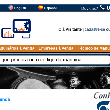
0
English
Español
Dúvidas?
Olá Visitante
[
cadastre-se
o
quinários à Venda
Empresas à Venda
Técnico de Manu
venda