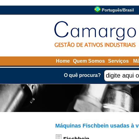
Português/Brasil
Home
Quem Somos
Serviços
Má
O quê procura?
Máquinas Fischbein usadas à 