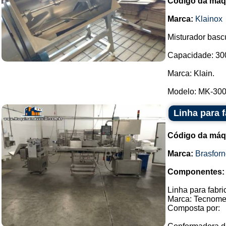
Código da máq
Marca:
Klainox
Misturador basc
Capacidade: 300 
Marca: Klain.
Modelo: MK-300.
Linha para 
Código da máq
Marca:
Brasfor
Componentes:
Linha para fabr
Marca: Tecnome
Composta por: