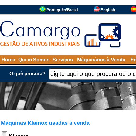
Português/Brasil
English
Home
Quem Somos
Serviços
Máquinários à Venda
Em
O quê procura?
Máquinas Klainox usadas à venda