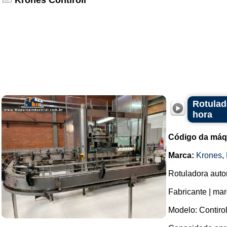
Krones Contiroll
Rotulad
hora
Código da máq
Marca:
Krones
,
Rotuladora auto
Fabricante | mar
Modelo: Contirol