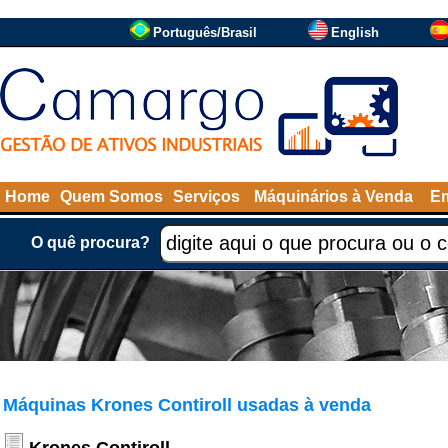
Português/Brasil
English
Home
Quem Somos
Serviços
Máquinários à Venda
Em
O quê procura?
Máquinas Krones Contiroll usadas à venda