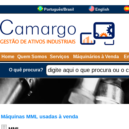
Português/Brasil
English
Home
Quem Somos
Serviços
Máquinários à Venda
Em
O quê procura?
Máquinas MML usadas à venda