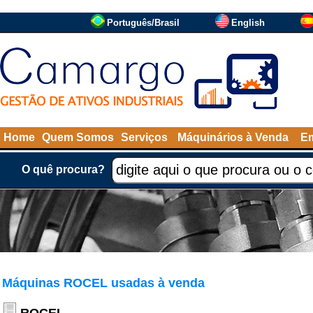
Português/Brasil
English
Home
Quem Somos
Serviços
Máquinários à Venda
Em
O quê procura?
Máquinas ROCEL usadas à venda