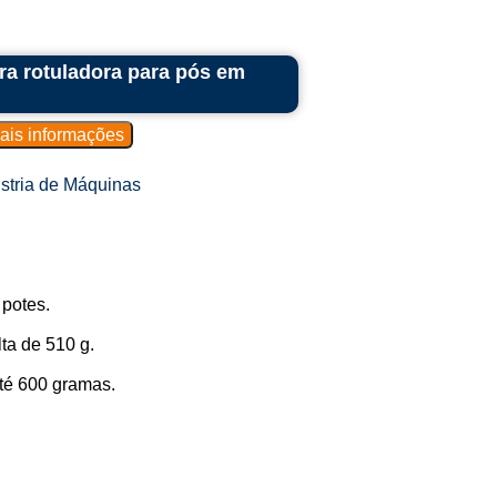
ra rotuladora para pós em
stria de Máquinas
 potes.
ta de 510 g.
té 600 gramas.