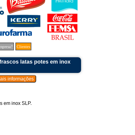
mpresa?
Clientes
rascos latas potes em inox
s em inox SLP.