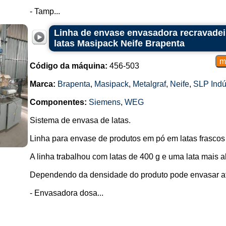
- Tamp...
Linha de envase envasadora recravadei
latas Masipack Neife Brapenta
Código da máquina:
456-503
Marca:
Brapenta
,
Masipack
,
Metalgraf
,
Neife
,
SLP Indú
Componentes:
Siemens
,
WEG
Sistema de envasa de latas.
Linha para envase de produtos em pó em latas frascos
A linha trabalhou com latas de 400 g e uma lata mais al
Dependendo da densidade do produto pode envasar a
- Envasadora dosa...