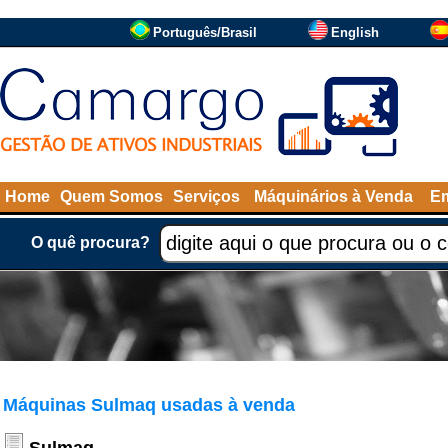
Português/Brasil
English
Home
Quem Somos
Serviços
Máquinários à Venda
Em
O quê procura?
Máquinas Sulmaq usadas à venda