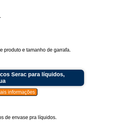
.
me produto e tamanho de garrafa.
cos Serac para líquidos,
gua
s de envase pra líquidos.