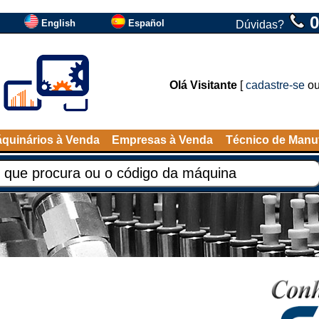
0
English
Español
Dúvidas?
Olá Visitante
[
cadastre-se
o
quinários à Venda
Empresas à Venda
Técnico de Manu