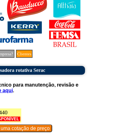
mpresa?
Clientes
sadora rotativa Serac
cnico para manutenção, revisão e
e aqui
.
440
SPONÍVEL