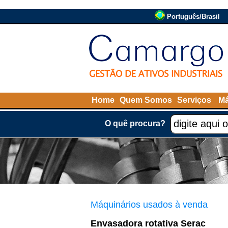
Português/Brasil
Home
Quem Somos
Serviços
Má
O quê procura?
Máquinários usados à venda
Envasadora rotativa Serac