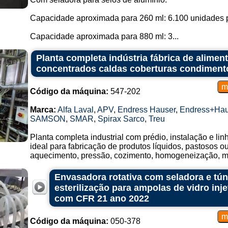
Capacidade aproximada para 260 ml: 6.100 unidades p
Capacidade aproximada para 880 ml: 3...
Planta completa indústria fábrica de alime
concentrados caldas coberturas condiment
Código da máquina:
547-202
Marca:
Alfa Laval
,
APV
,
Endress Hauser
,
Endress+Hau
SAMSON
,
SMAR
,
Spirax Sarco
,
Treu
Planta completa industrial com prédio, instalação e li
ideal para fabricação de produtos líquidos, pastosos 
aquecimento, pressão, cozimento, homogeneização, mis
Envasadora rotativa com seladora e tún
esterilização para ampolas de vidro in
com CFR 21 ano 2022
Código da máquina:
050-378