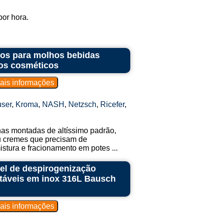
or hora.
ntos para molhos bebidas
os cosméticos
ser
,
Kroma
,
NASH
,
Netzsch
,
Ricefer
,
nhas montadas de altíssimo padrão,
ou cremes que precisam de
tura e fracionamento em potes ...
el de despirogenização
jetáveis em inox 316L Bausch