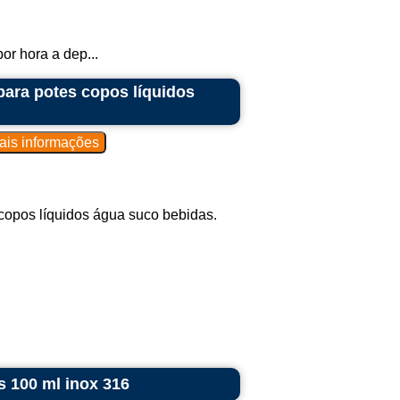
r hora a dep...
para potes copos líquidos
copos líquidos água suco bebidas.
s 100 ml inox 316