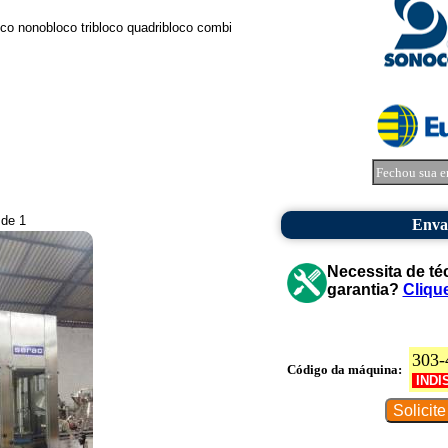
co nonobloco tribloco quadribloco combi
Fechou sua e
 de 1
Enva
Necessita de té
garantia?
Cliqu
303-
Código da máquina:
INDI