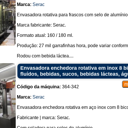
Marca:
Serac
Envasadora rotativa para frascos com selo de alumínio
Marca fabricante: Serac.
Formato atual: 160 / 180 ml.
Produção: 27 mil garrafinhas hora, pode variar confor
Rodou com bebida láctea....
Envasadora enchedora rotativa em inox 8 bi
fluídos, bebidas, sucos, bebidas lácteas, á
Código da máquina:
364-342
Marca:
Serac
Envasadora enchedora rotativa em aço inox com 8 bico
Fabricante | marca: Serac.
Com seladora para selos de alumínio.