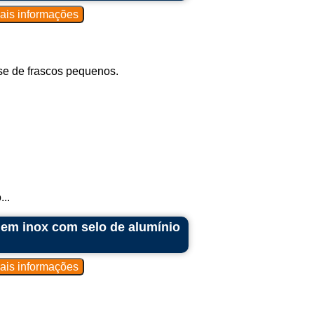
se de frascos pequenos.
..
 em inox com selo de alumínio