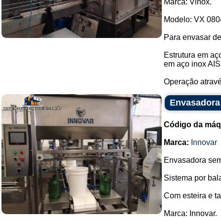
Marca: Vinox.
Modelo: VX 080
Para envasar de 2
Estrutura em aç
em aço inox AISI
Operação atravé
Envasadora 
Código da máq
Marca:
Innovar
Envasadora semi
Sistema por bal
Com esteira e ta
Marca: Innovar.