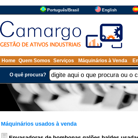
Português/Brasil
English
Home
Quem Somos
Serviços
Máquinários à Venda
Em
O quê procura?
Máquinários usados à venda
Envasadoras de bombonas galões baldes usada