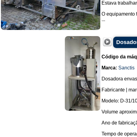
Estava trabalha
O equipamento fo
...
Dosador
Código da máq
Marca:
Sanctis
Dosadora envas
Fabricante | ma
Modelo: D-31/10
Volume aproximad
Ano de fabricaç
Tempo de operaçã