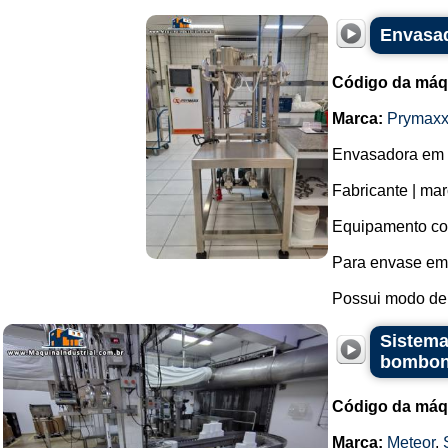
Envasad
Código da máq
Marca:
Prymax
Envasadora em a
Fabricante | ma
Equipamento com
Para envase em 
Possui modo de e
Sistema
bombona
Código da máq
Marca:
Meteor
,