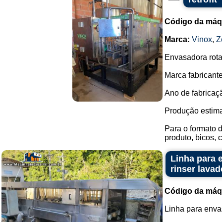
Código da máq
Marca:
Vinox
,
Z
Envasadora rota
Marca fabricante
Ano de fabricaç
Produção estim
Para o formato 
produto, bicos, c
Linha para 
rinser lavad
Código da máq
Linha para enva