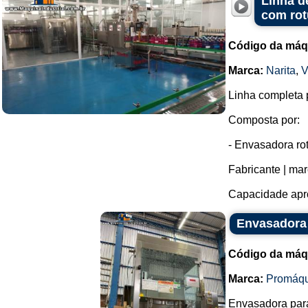
Linha d
com rot
Código da máq
Marca:
Narita
,
V
Linha completa 
Composta por:
- Envasadora rot
Fabricante | ma
Capacidade apro
Envasadora
Código da máq
Marca:
Promáqu
Envasadora par