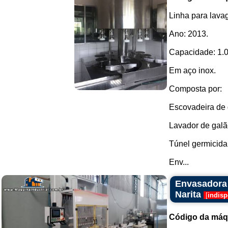
Linha para lava
Ano: 2013.
Capacidade: 1.0
Em aço inox.
Composta por:
Escovadeira de 
Lavador de galã
Túnel germicida
Env...
Envasadora 
Narita
[
indisp
Código da máq