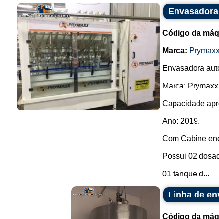
Envasadora 
Código da máq
Marca:
Prymax
Envasadora auto
Marca: Prymaxx
Capacidade aprox
Ano: 2019.
Com Cabine enc
Possui 02 dosad
01 tanque d...
Linha de en
Código da máq