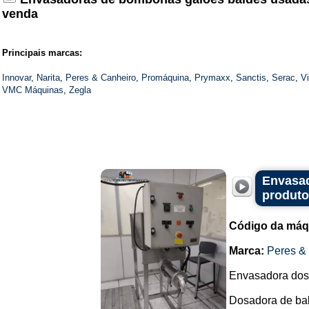
venda
Principais marcas:
Innovar
,
Narita
,
Peres & Canheiro
,
Promáquina
,
Prymaxx
,
Sanctis
,
Serac
,
V
VMC Máquinas
,
Zegla
Envasad
produto
Código da máq
Marca:
Peres &
Envasadora dosa
Dosadora de bal