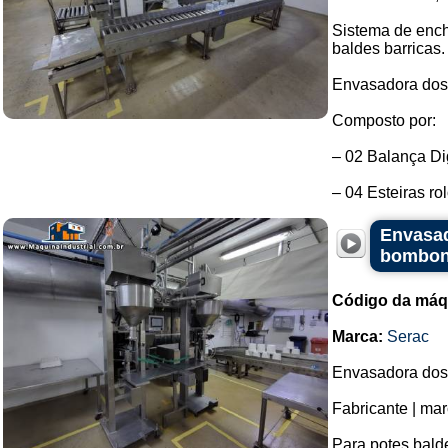
Sistema de enc
baldes barricas.
Envasadora dosa
Composto por:
– 02 Balança Dig
– 04 Esteiras rol
Envasad
bombo
Código da máq
Marca:
Serac
Envasadora dosa
Fabricante | mar
Para potes bald