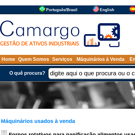
Português/Brasil
English
Home
Quem Somos
Serviços
Máquinários à Venda
Em
O quê procura?
Máquinários usados à venda
Fornos rotativos para panificação alimentos us