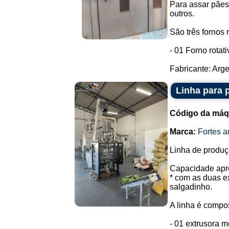
Para assar pães
outros.
São três fornos 
- 01 Forno rotati
Fabricante: Argen
Linha para 
Código da máq
Marca:
Fortes 
Linha de produç
Capacidade apro
* com as duas e
salgadinho.
A linha é compos
- 01 extrusora 