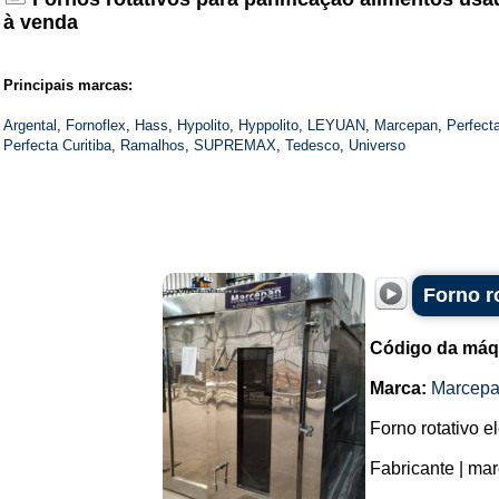
à venda
Principais marcas:
Argental
,
Fornoflex
,
Hass
,
Hypolito
,
Hyppolito
,
LEYUAN
,
Marcepan
,
Perfect
Perfecta Curitiba
,
Ramalhos
,
SUPREMAX
,
Tedesco
,
Universo
Forno r
Código da máq
Marca:
Marcep
Forno rotativo e
Fabricante | ma