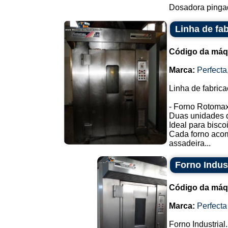
Dosadora pingad
Linha de fab
Código da máq
Marca:
Perfecta
Linha de fabrica
- Forno Rotomax
Duas unidades d
Ideal para bisco
Cada forno acom
assadeira...
Forno Indust
Código da máq
Marca:
Perfecta
Forno Industrial.