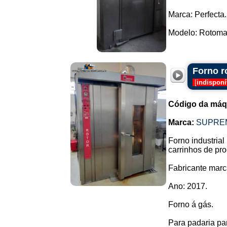
Marca: Perfecta.
Modelo: Rotomax
Forno r
[
indisponí
Código da máq
Marca:
SUPRE
Forno industrial
carrinhos de pro
Fabricante mar
Ano: 2017.
Forno á gás.
Para padaria pan