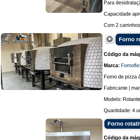
Para desidrataç
Capacidade apro
Com 2 carrinhos
Forno r
Código da máq
Marca:
Fornofle
Forno de pizza à
Fabricante | mar
Modelo: Rotante
Quantidade: 4 un
Forno rotat
Código da máq