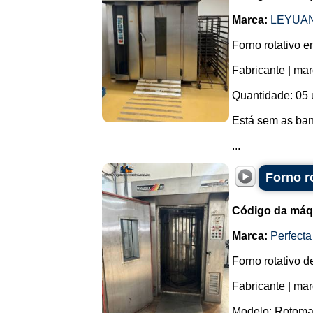
Marca:
LEYUA
Forno rotativo e
Fabricante | m
Quantidade: 05 
Está sem as ban
...
Forno ro
Código da máq
Marca:
Perfecta
Forno rotativo d
Fabricante | mar
Modelo: Rotoma