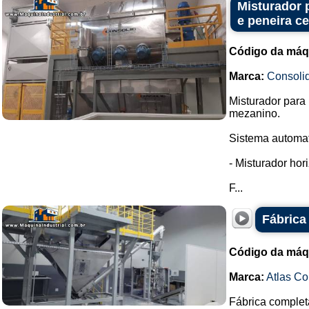
Misturador 
e peneira c
Código da máq
Marca:
Consoli
Misturador para 
mezanino.
Sistema automat
- Misturador hor
F...
Fábrica
Código da máq
Marca:
Atlas C
Fábrica completa