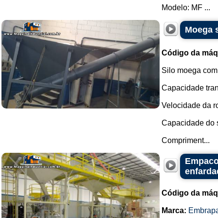
Modelo: MF ...
Moega s
Código da máq
Silo moega com 
Capacidade tran
Velocidade da ro
Capacidade do si
Compriment...
Empacot
enfarda
Código da máq
Marca:
Embrap