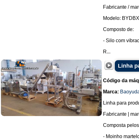
Fabricante / ma
Modelo: BYDBX
Composto de:
- Silo com vibr
R...
Linha p
Código da máq
Marca:
Baoyud
Linha para prod
Fabricante | ma
Composta pelos
- Moinho martel