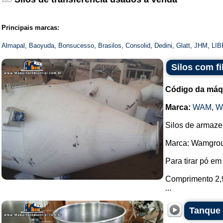
Principais marcas:
Almapal
,
Baoyuda
,
Bonsucesso
,
Brasilos
,
Consolid
,
Dedini
,
Glatt
,
JHM
,
LIB
Silos com f
Código da máq
Marca:
WAM
,
W
Silos de armazen
Marca: Wamgro
Para tirar pó e
Comprimento 2,9
...
Tanque 