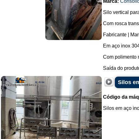
Marca:
Consoli
Silo vertical p
Com rosca transp
Fabricante | Mar
Em aço inox 304
Com polimento m
Saída do produto
Silos e
Código da máq
Silos em aço inox