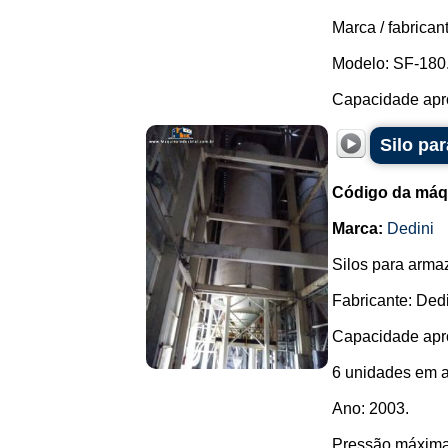
Marca / fabrican
Modelo: SF-180
Capacidade apro
Silo pa
Código da máq
Marca:
Dedini
Silos para arma
Fabricante: Dedi
Capacidade apro
6 unidades em a
Ano: 2003.
Pressão máxima i