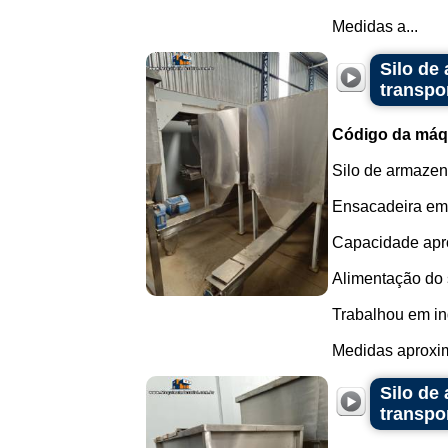
Medidas a...
Silo de
transpo
Código da máq
Silo de armazen
Ensacadeira em 
Capacidade aprox
Alimentação do s
Trabalhou em in
Medidas aproxim
Silo de
transpo