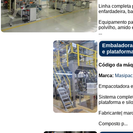
Linha completa
enfardadeira, ba
Equipamento par
polvilho, amido 
...
Embaladora 
e plataform
Código da máq
Marca:
Masipac
Empacotadora em
Sistema comple
plataforma e sil
Fabricante| mar
Composto p...