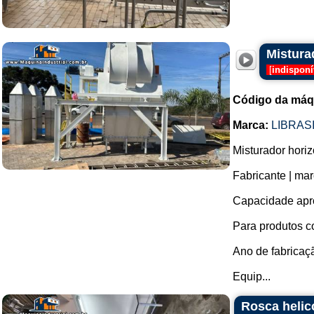
Mistura
[
indisponí
Código da máq
Marca:
LIBRAS
Misturador horiz
Fabricante | ma
Capacidade apro
Para produtos c
Ano de fabricaç
Equip...
Rosca helic