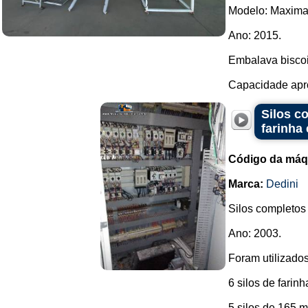
Modelo: Maximat
Ano: 2015.
Embalava biscoit
Capacidade apro
Silos c
farinha
Código da máq
Marca:
Dedini
Silos completos
Ano: 2003.
Foram utilizados
6 silos de farin
5 silos de 165 m³