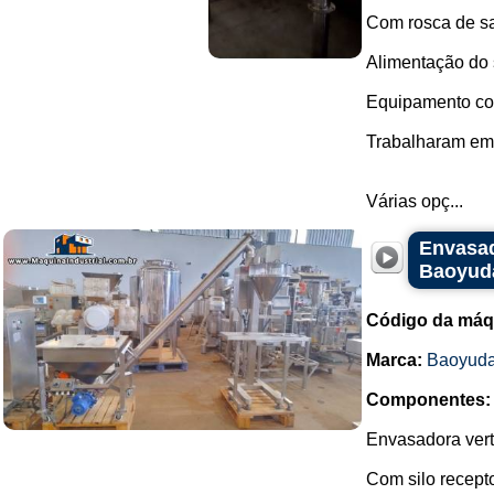
Com rosca de sa
Alimentação do s
Equipamento com
Trabalharam em 
Várias opç...
Envasad
Baoyud
Código da máq
Marca:
Baoyud
Componentes:
Envasadora vert
Com silo recepto