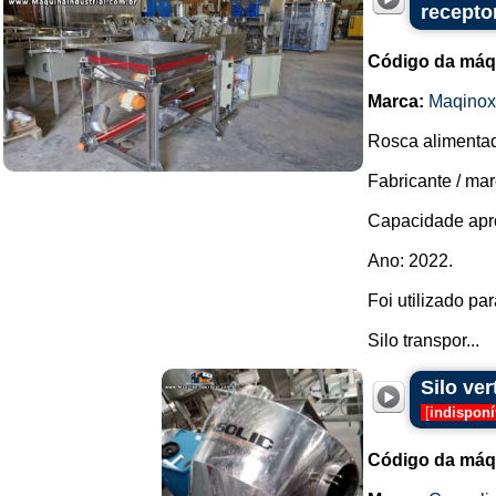
recepto
Código da máq
Marca:
Maqinox
Rosca alimentado
Fabricante / ma
Capacidade aprox
Ano: 2022.
Foi utilizado pa
Silo transpor...
Silo ve
[
indisponí
Código da máq