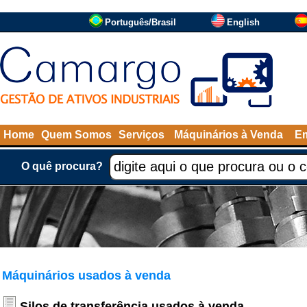
Português/Brasil
English
Home
Quem Somos
Serviços
Máquinários à Venda
Em
O quê procura?
Máquinários usados à venda
Silos de transferência usados à venda