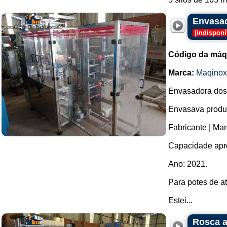
Envasad
[
indisponí
Código da máq
Marca:
Maqinox
Envasadora dosa
Envasava produt
Fabricante | Ma
Capacidade apro
Ano: 2021.
Para potes de at
Estei...
Rosca a