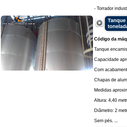
- Torrador indus
Tanque 
tonelad
Código da máq
Tanque encamis
Capacidade apr
Com acabamento
Chapas de alumí
Medidas aproxi
Altura: 4,40 met
Diâmetro: 2 met
Sem pés. ...