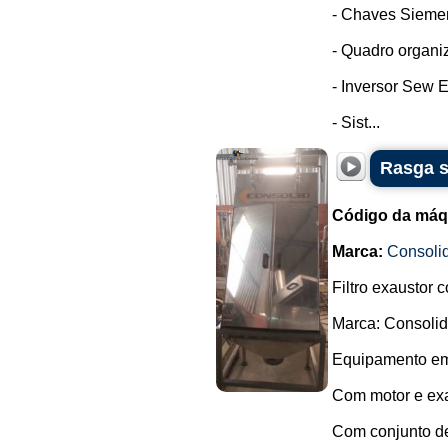
- Chaves Sieme
- Quadro organi
- Inversor Sew E
- Sist...
Rasga s
Código da máq
Marca:
Consoli
Filtro exaustor 
Marca: Consolid
Equipamento em 
Com motor e exa
Com conjunto de 