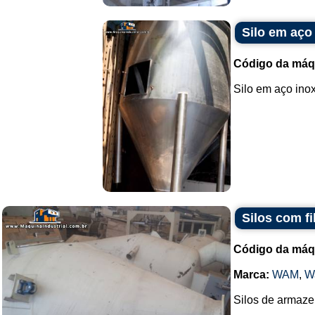
Silo em aço
Código da máq
Silo em aço inox.
Silos com f
Código da máq
Marca:
WAM
,
W
Silos de armazen