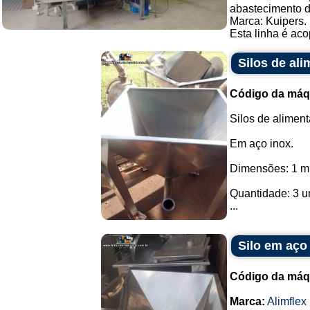
abastecimento d
Marca: Kuipers.
Esta linha é aco
Silos de al
Código da máq
Silos de aliment
Em aço inox.
Dimensões: 1 m 
Quantidade: 3 u
...
Silo em aço 
Código da máq
Marca:
Alimflex