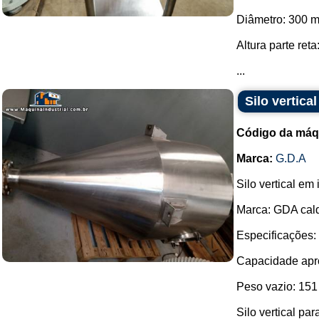
Diâmetro: 300 
Altura parte ret
...
Silo vertica
Código da máq
Marca:
G.D.A
Silo vertical em 
Marca: GDA cald
Especificações:
Capacidade apr
Peso vazio: 151
Silo vertical p