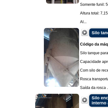
Somente funil: 
Altura total: 7,1
Al...
Silo ta
Código da máq
Silo tanque par
Capacidade apro
Com silo de rec
Rosca transport
Saída da rosca .
Silo en
interno 