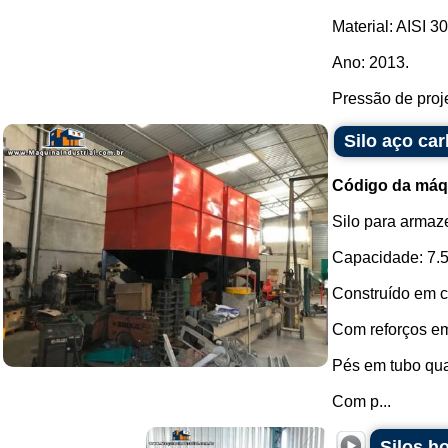
Material: AISI 30
Ano: 2013.
Pressão de projet
Silo aço ca
Código da máq
Silo para armaz
Capacidade: 7.5
Construído em 
Com reforços em 
Pés em tubo qu
Com p...
Silos h