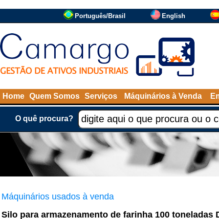
Português/Brasil
English
Home
Quem Somos
Serviços
Máquinários à Venda
Em
O quê procura?
Máquinários usados à venda
Silo para armazenamento de farinha 100 toneladas 