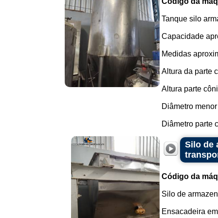
Código da máq
Tanque silo ar
Capacidade apro
Medidas aproxi
Altura da parte 
Altura parte côn
Diâmetro menor
Diâmetro parte c
Silo de
transpo
Código da máq
Silo de armazen
Ensacadeira em 