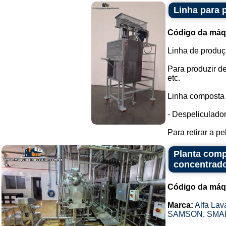
Linha para 
Código da máq
Linha de produç
Para produzir 
etc.
Linha composta 
- Despeliculador
Para retirar a p
Planta comp
concentrado
Código da máq
Marca:
Alfa Lav
SAMSON
,
SMA