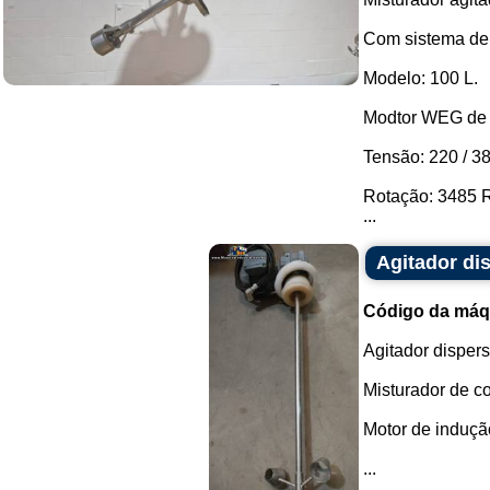
Com sistema de i
Modelo: 100 L.
Modtor WEG de 
Tensão: 220 / 38
Rotação: 3485 
...
Agitador di
Código da máq
Agitador disper
Misturador de c
Motor de induçã
...