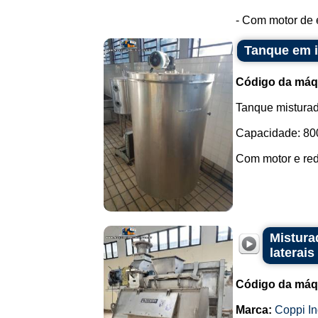
- Com motor de e
Tanque em i
Código da máq
Tanque misturad
Capacidade: 800 
Com motor e redu
Mistura
laterais
Código da máq
Marca:
Coppi In