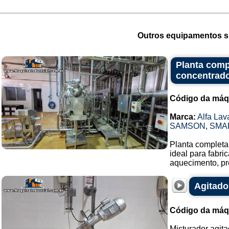
Outros equipamentos si
Planta comp
concentrado
Código da máq
Marca:
Alfa Lav
SAMSON
,
SMA
Planta completa 
ideal para fabr
aquecimento, pr
Agitado
Código da máq
Misturador agit