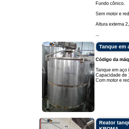
Fundo cônico.
Sem motor e red
Altura externa 2
...
Tanque em a
Código da máq
Tanque em aço 
Capacidade de 1.
Com motor e redu
Reator tanq
KROMA