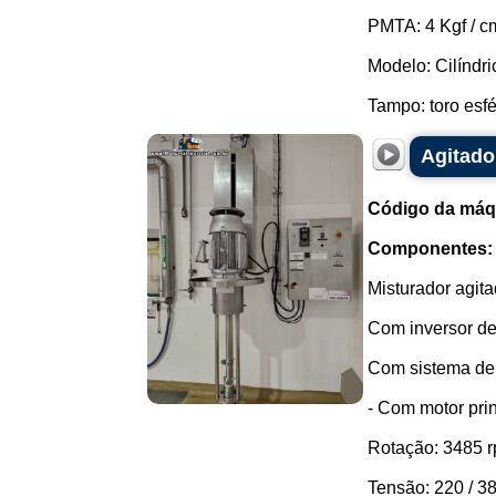
PMTA: 4 Kgf / c
Modelo: Cilíndric
Tampo: toro esfér
Agitado
Código da máq
Componentes:
Misturador agita
Com inversor de
Com sistema de e
- Com motor pri
Rotação: 3485 r
Tensão: 220 / 38