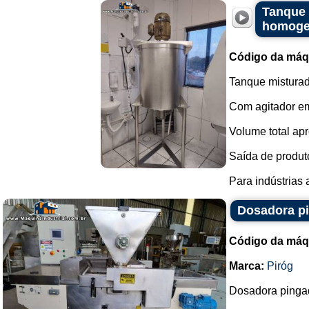
Tanque 
homogen
Código da máq
Tanque misturad
Com agitador em
Volume total apr
Saída de produto
Para indústrias
Dosadora pi
Código da máq
Marca:
Piróg
Dosadora pingad