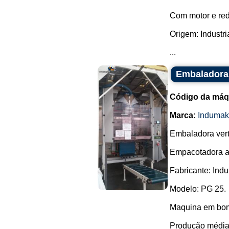
Com motor e red
Origem: Industri
...
Embaladora
Código da máq
Marca:
Indumak
Embaladora verti
Empacotadora a
Fabricante: Ind
Modelo: PG 25.
Maquina em bom
Produção média 