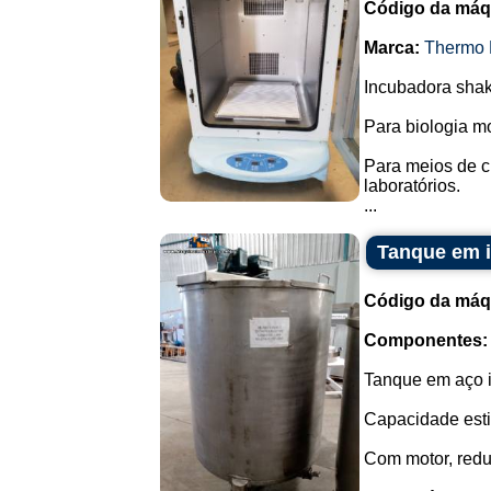
Código da máq
Marca:
Thermo F
Incubadora shake
Para biologia mo
Para meios de c
laboratórios.
...
Tanque em i
Código da máq
Componentes:
Tanque em aço i
Capacidade esti
Com motor, redut