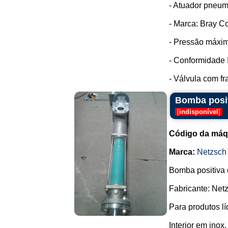
- Atuador pneum
- Marca: Bray Co
- Pressão máxim
- Conformidade 
- Válvula com fr
Bomba posit
[
indisponível
]
Código da máq
Marca:
Netzsch
Bomba positiva d
Fabricante: Net
Para produtos lí
Interior em inox.