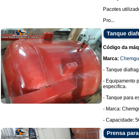
Pacotes utilizado
Pro...
Tanque dia
Código da máq
Marca:
Chemgu
- Tanque diafra
- Equipamento p
especifica.
- Tanque para e
- Marca: Chemg
- Capacidade: 56
Prensa para