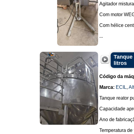
Agitador mistura
Com motor WEG 
Com hélice centr
...
Tanque 
litros
Código da máq
Marca:
ECIL
,
Al
Tanque reator p
Capacidade apro
Ano de fabricaç
Temperatura de 