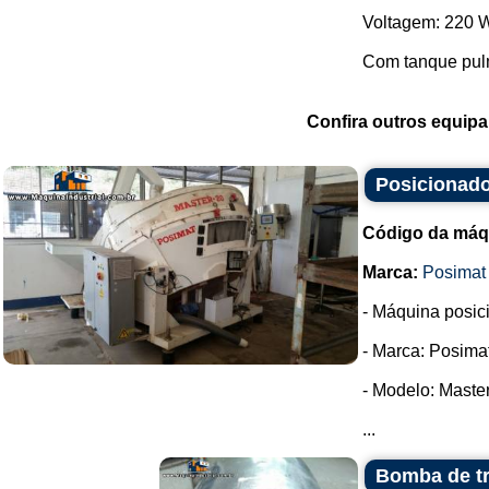
Voltagem: 220 
Com tanque pul
Confira outros equip
Posicionado
Código da máq
Marca:
Posimat
- Máquina posic
- Marca: Posimat
- Modelo: Master
...
Bomba de tr