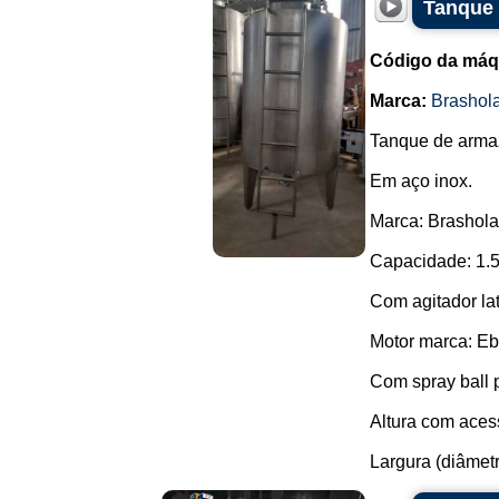
Tanque 
Código da máq
Marca:
Brashol
Tanque de arma
Em aço inox.
Marca: Brashol
Capacidade: 1.5
Com agitador late
Motor marca: Eb
Com spray ball p
Altura com acess
Largura (diâmetr