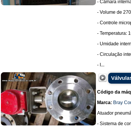
- Câmara intern
- Volume de 270 
- Controle micr
- Temperatura: 1
- Umidade inter
- Circulação int
- I...
Válvula
Código da máq
Marca:
Bray Con
Atuador pneumát
- Sistema de con