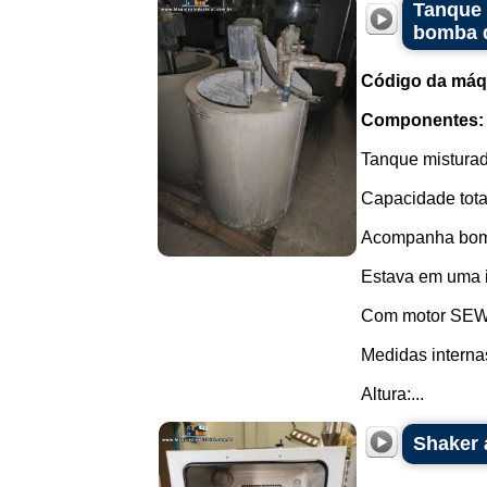
Tanque 
bomba d
Código da máq
Componentes:
Tanque misturad
Capacidade total
Acompanha bom
Estava em uma i
Com motor SEW-
Medidas interna
Altura:...
Shaker 