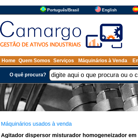
Português/Brasil
English
Home
Quem Somos
Serviços
Máquinários à Venda
Em
O quê procura?
Máquinários usados à venda
Agitador dispersor misturador homogeneizador em 