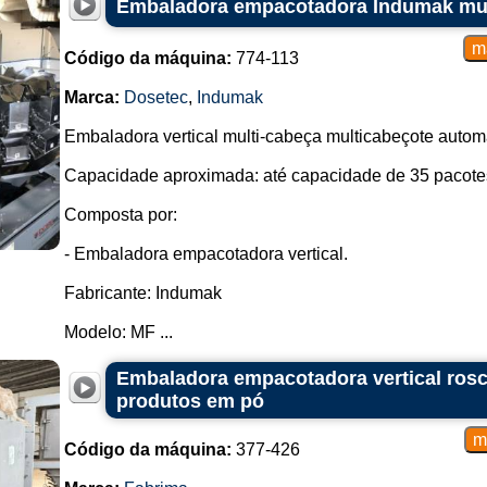
Embaladora empacotadora Indumak mul
Código da máquina:
774-113
Marca:
Dosetec
,
Indumak
Embaladora vertical multi-cabeça multicabeçote automá
Capacidade aproximada: até capacidade de 35 pacotes
Composta por:
- Embaladora empacotadora vertical.
Fabricante: Indumak
Modelo: MF ...
Embaladora empacotadora vertical ros
produtos em pó
Código da máquina:
377-426