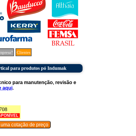
mpresa?
Clientes
tical para produtos pó Indumak
cnico para manutenção, revisão e
e aqui
.
708
SPONÍVEL