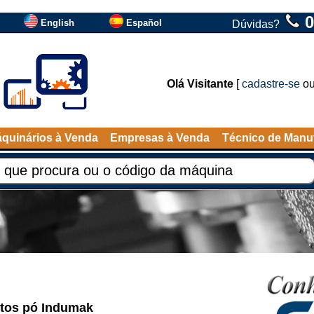
0
English
Español
Dúvidas?
Olá Visitante
[
cadastre-se
o
quinários à Venda
Empresas à Venda
Técnico de Manu
utos pó Indumak