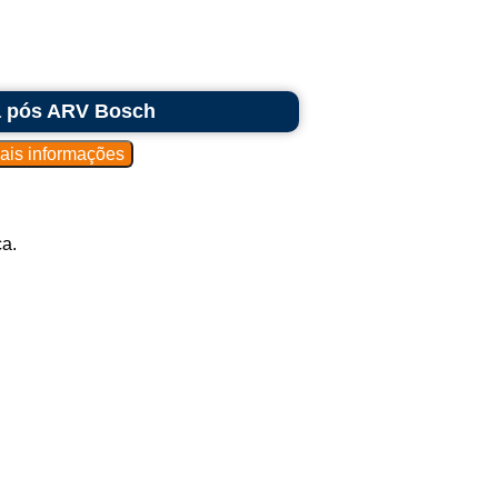
a pós ARV Bosch
a.