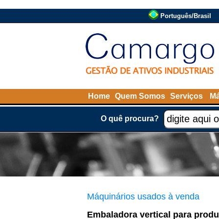
Português/Brasil
Home
Quem Somos
Serviços
Má
O quê procura?
Máquinários usados à venda
Embaladora vertical para prod