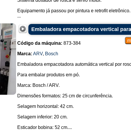
Sistema dosador de rosca e servo motor.
Equipamento já passou por pintura e retrofit eletrônico.
...
Embaladora empacotadora vertical par
Código da máquina:
873-384
Marca:
ARV
,
Bosch
Embaladora empacotadora automática vertical por rosc
Para embalar produtos em pó.
Marca: Bosch / ARV.
Dimensões formatos: 25 cm de circunferência.
Selagem horizontal: 42 cm.
Selagem inferior: 20 cm.
Esticador bobina: 52 cm....