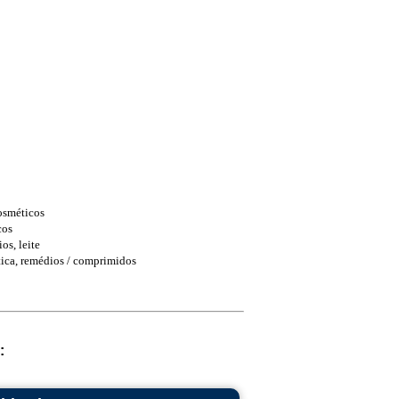
osméticos
cos
os, leite
tica, remédios / comprimidos
: