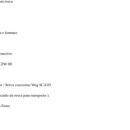
om rosca
 e formato.
eractive.
 CFW 08.
o 4
dor / Servo conversor Weg SCA 05.
tado da rosca para transporte ).
 Festo.