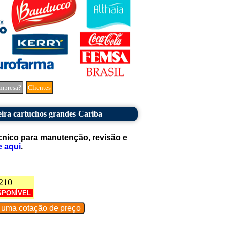
mpresa?
Clientes
ira cartuchos grandes Cariba
cnico para manutenção, revisão e
e aqui
.
210
SPONÍVEL