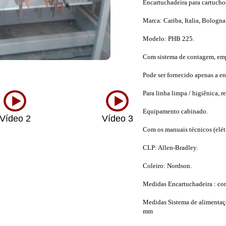
Encartuchadeira para cartucho
Marca: Cariba, Italia, Bologn
Modelo: PHB 225.
Com sistema de contagem, emp
Pode ser fornecido apenas a e
Para linha limpa / higiênica, r
Equipamento cabinado.
Vídeo 2
Vídeo 3
Víde
Com os manuais técnicos (elétr
CLP: Allen-Bradley.
Coleiro: Nordson.
Medidas Encartuchadeira : co
Medidas Sistema de alimentaçã
mm