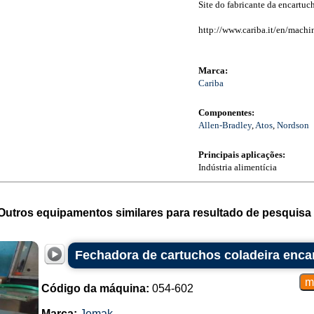
Site do fabricante da encartuc
http://www.cariba.it/en/machi
Marca:
Cariba
Componentes:
Allen-Bradley
,
Atos
,
Nordson
Principais aplicações:
Indústria alimentícia
Outros equipamentos similares para resultado de pesquisa 
Fechadora de cartuchos coladeira enca
Código da máquina:
054-602
Marca:
Jemak