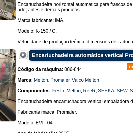
Encartuchadeira horizontal automática para frascos de p
adoçantes e demais produtos.
Marca fabricante: IMA.
Modelo: K-150 / C.
Velocidade de produção teórica, dimensões de cartuch
Encartuchadeira automática vertical Pr
Código da máquina:
086-844
Marca:
Melton
,
Promaler
,
Valco Melton
Componentes:
Festo
,
Melton
,
ReeR
,
SEEKA
,
SEW
,
S
Encartuchadeira encartuchadora vertical embaladora d
Fabricante marca: Promaler.
Modelo: EVI - 04.