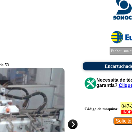
Fechou sua e
 de 50
Encartuchade
Necessita de té
garantia?
Cliqu
047-
Código da máquina:
INDI