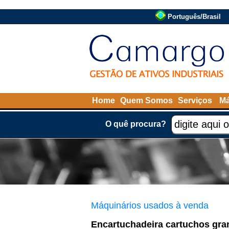
Português/Brasil
Home
Quem Somos
Serviços
Má
O quê procura?
Máquinários usados à venda
Encartuchadeira cartuchos gra