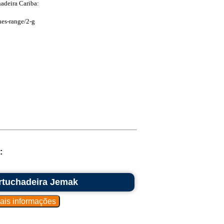
hadeira Cariba:
nes-range/2-g
:
rtuchadeira Jemak