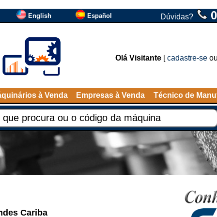
0
English
Español
Dúvidas?
Olá Visitante
[
cadastre-se
o
quinários à Venda
Empresas à Venda
Técnico de Manu
ndes Cariba