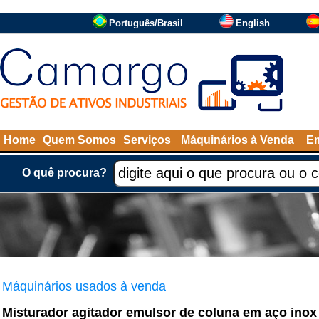
Português/Brasil
English
Home
Quem Somos
Serviços
Máquinários à Venda
Em
O quê procura?
Máquinários usados à venda
Misturador agitador emulsor de coluna em aço inox