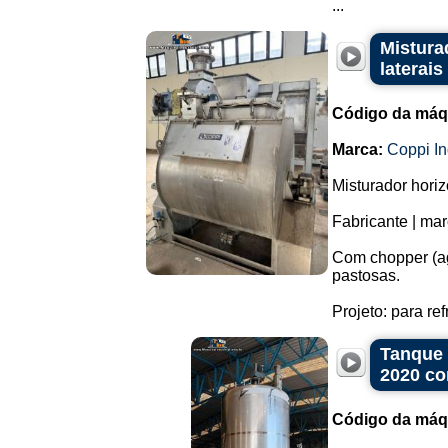
...
Mistura
laterais
Código da máq
Marca:
Coppi In
Misturador hori
Fabricante | mar
Com chopper (ag
pastosas.
Projeto: para ref
Tanque 
2020 co
Código da máq