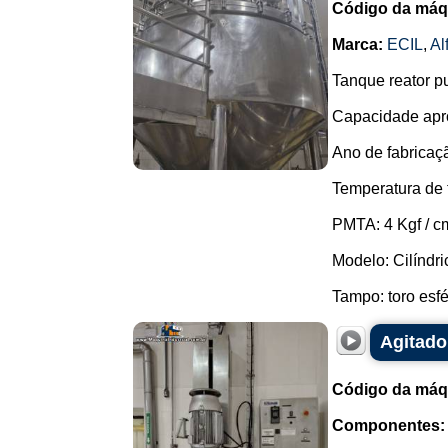
Código da máq
Marca:
ECIL
,
Al
Tanque reator p
Capacidade apro
Ano de fabricaç
Temperatura de 
PMTA: 4 Kgf / c
Modelo: Cilíndric
Tampo: toro esfér
Agitado
Código da máq
Componentes: