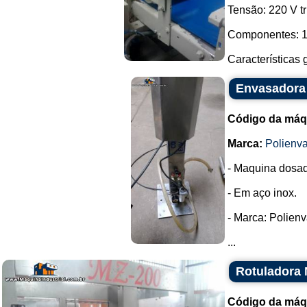
Tensão: 220 V tr
Componentes: 1 
Características g
Envasadora 
Código da máq
Marca:
Polienva
- Maquina dosa
- Em aço inox.
- Marca: Polienv
...
Rotuladora 
Código da máq