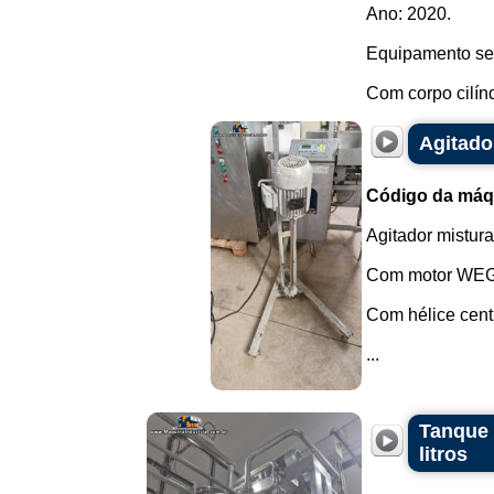
Ano: 2020.
Equipamento se
Com corpo cilíndr
Agitado
Código da máq
Agitador mistura
Com motor WEG 
Com hélice centr
...
Tanque 
litros