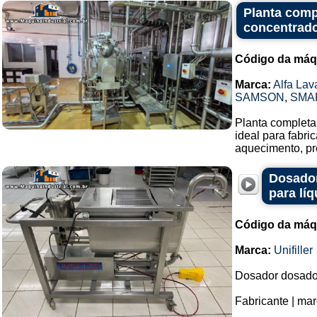
Planta comp
concentrado
Código da máq
Marca:
Alfa Lav
SAMSON
,
SMA
Planta completa 
ideal para fabr
aquecimento, pr
Dosador
para lí
Código da máq
Marca:
Unifiller
Dosador dosado
Fabricante | marc