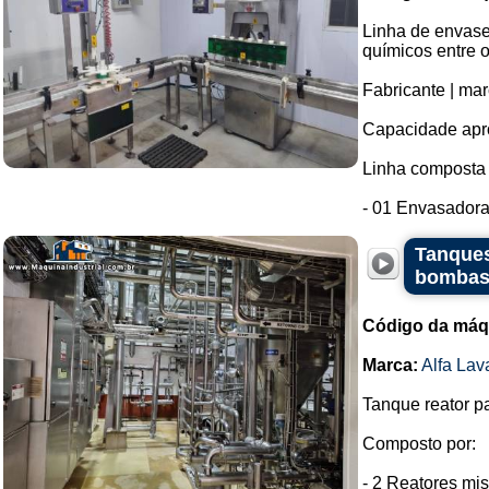
Linha de envase
químicos entre o
Fabricante | mar
Capacidade apro
Linha composta 
- 01 Envasadora 
Tanques
bomba
Código da máq
Marca:
Alfa Lav
Tanque reator p
Composto por:
- 2 Reatores mi