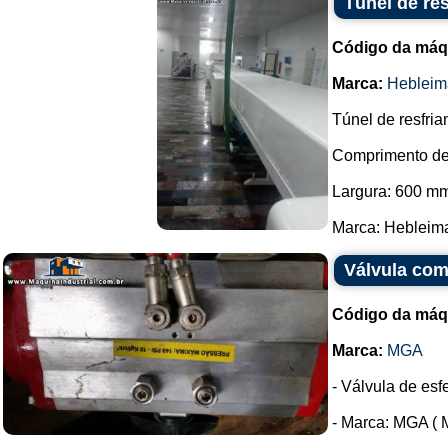
Túnel de re
Código da máq
Marca:
Hebleim
Túnel de resfria
Comprimento de
Largura: 600 m
Marca: Hebleimar
Válvula co
Código da máq
Marca:
MGA
- Válvula de esfe
- Marca: MGA ( M