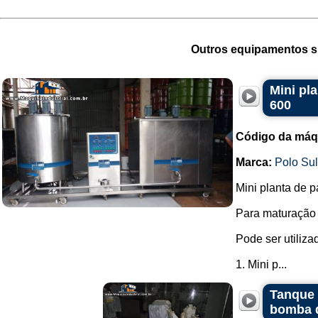
Outros equipamentos si
Mini pl
600
Código da máq
Marca:
Polo Su
Mini planta de p
Para maturação 
Pode ser utiliza
1. Mini p...
Tanque 
bomba d