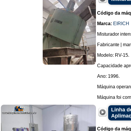
Código da máq
Marca:
EIRICH
Misturador inten
Fabricante | ma
Modelo: RV-15.
Capacidade aprox
Ano: 1996.
Máquina operand
Máquina foi com
Linha d
Aplimaq
Código da máq