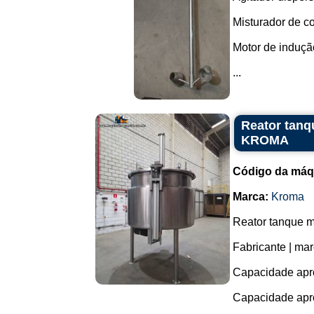
Misturador de c
Motor de induçã
...
Reator tanq
KROMA
Código da máq
Marca:
Kroma
Reator tanque m
Fabricante | m
Capacidade aprox
Capacidade apro