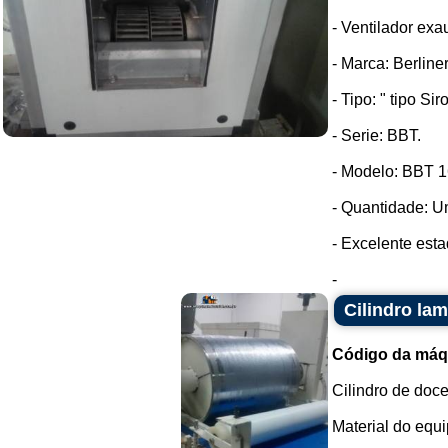
- Ventilador exau
- Marca: Berliner
- Tipo: " tipo Sir
- Serie: BBT.
- Modelo: BBT 1
- Quantidade: U
- Excelente est
-
Cilindro la
Código da máq
Cilindro de doc
Material do equ