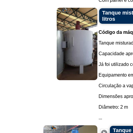
Com painel e c
Tanque mist
litros
Código da máq
Tanque misturad
Capacidade apro
Já foi utilizado
Equipamento em
Circulação a vap
Dimensões apro
Diâmetro: 2 m
...
Tanque 