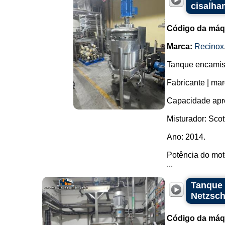
cisalha
Código da máq
Marca:
Recinox
Tanque encamisa
Fabricante | mar
Capacidade apro
Misturador: Sc
Ano: 2014.
Potência do moto
...
Tanque 
Netzsch
Código da máq