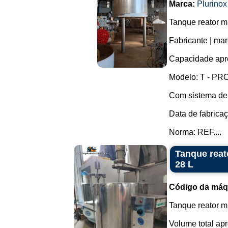
Marca:
Plurinox
Tanque reator m
Fabricante | mar
Capacidade apro
Modelo: T - PRO
Com sistema de s
Data de fabrica
Norma: REF....
Tanque reat
28 L
Código da máq
Tanque reator mi
Volume total apr