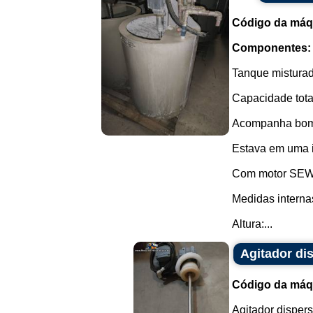
Código da máq
Componentes:
Tanque misturad
Capacidade total
Acompanha bom
Estava em uma i
Com motor SEW-
Medidas interna
Altura:...
Agitador di
Código da máq
Agitador disper