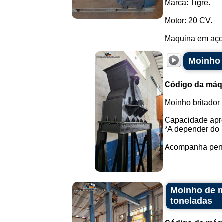
Marca: Tigre.
Motor: 20 CV.
Maquina em aço 
Moinho 
Código da máq
Moinho britador 
Capacidade apro
*A depender do p
Acompanha penei
Moinho de m
toneladas