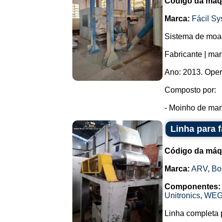
Código da máq
Marca:
Fácil S
Sistema de moa
Fabricante | ma
Ano: 2013. Oper
Composto por:
- Moinho de mart
Linha para 
Código da máq
Marca:
ARV
,
Bo
Componentes:
Unitronics
,
WE
Linha completa 