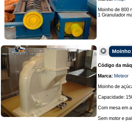
Moinho de 800 
1 Granulador ma
Moinho 
Código da máq
Marca:
Meteor
Moinho de açúca
Capacidade: 15
Com mesa em aç
Sem motor e pain