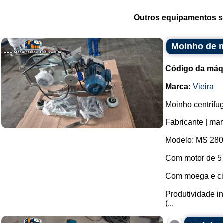
Outros equipamentos si
Moinho de m
Código da máq
Marca:
Vieira
Moinho centrífu
Fabricante | mar
Modelo: MS 280
Com motor de 5
Com moega e cic
Produtividade i
(...