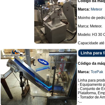
Código da máq
Marca:
Meteor
Moinho de pedr
Marca: Meteor.
Modelo: H3 30 
Capacidade até 5
Linha para 
Código da máq
Marca:
TcePak
Linha para pro
- Equipamento p
- Conjunto de E
Plataforma, Emp
- Torrador de A
-...