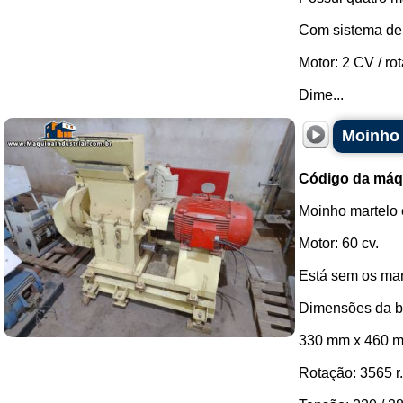
Com sistema de f
Motor: 2 CV / r
Dime...
Moinho 
Código da máq
Moinho martelo 
Motor: 60 cv.
Está sem os mar
Dimensões da b
330 mm x 460 
Rotação: 3565 r