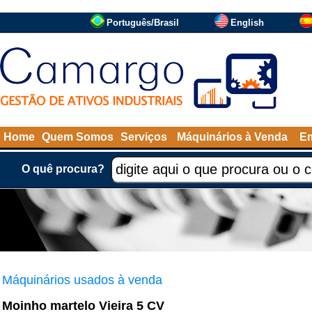
Português/Brasil
English
Home
Quem Somos
Serviços
Máquinários à Venda
Em
O quê procura?
Máquinários usados à venda
Moinho martelo Vieira 5 CV