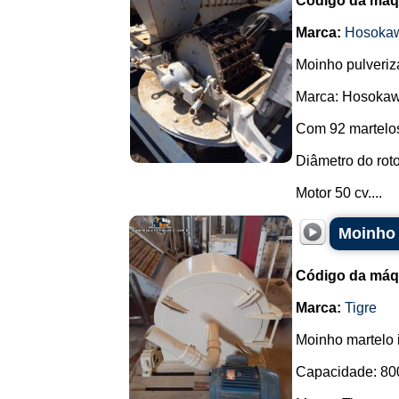
Código da máq
Marca:
Hosokaw
Moinho pulveriz
Marca: Hosokaw
Com 92 martelos
Diâmetro do rot
Motor 50 cv....
Moinho 
Código da máq
Marca:
Tigre
Moinho martelo i
Capacidade: 800