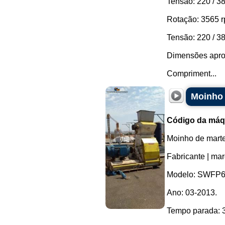
Tensão: 220 / 38
Rotação: 3565 r
Tensão: 220 / 38
Dimensões apro
Compriment...
Moinho 
Código da máq
Moinho de martel
Fabricante | ma
Modelo: SWFP
Ano: 03-2013.
Tempo parada: 3