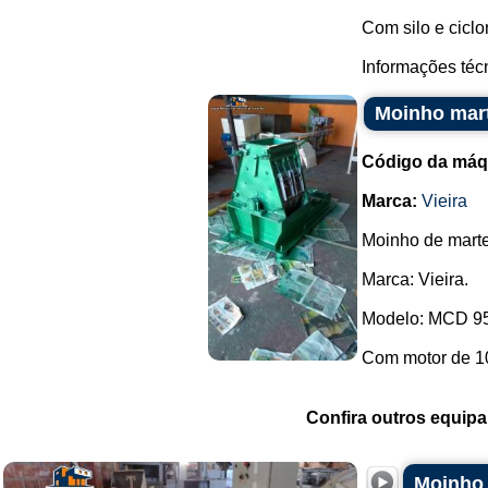
Com silo e ciclon
Informações técn
Moinho mart
Código da máq
Marca:
Vieira
Moinho de martel
Marca: Vieira.
Modelo: MCD 9
Com motor de 10
Confira outros equip
Moinho 