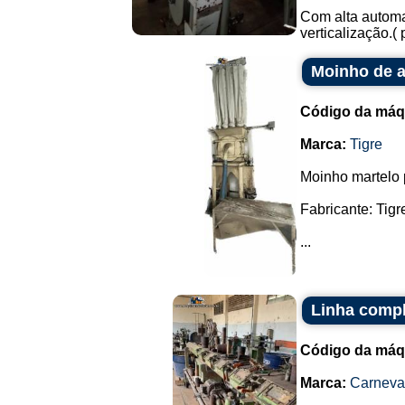
Com alta automa
verticalização.(
Moinho de a
Código da máq
Marca:
Tigre
Moinho martelo 
Fabricante: Tigr
...
Linha compl
Código da máq
Marca:
Carneval