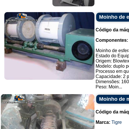
Moinho de e
Código da máq
Componentes:
Moinho de esfer
Estado do Equip
Origem: Blowte
Modelo: duplo p
Processo em que 
Capacidade: 2 p
Dimensões: 160
Peso: Moin...
Moinho de m
Código da máq
Marca:
Tigre