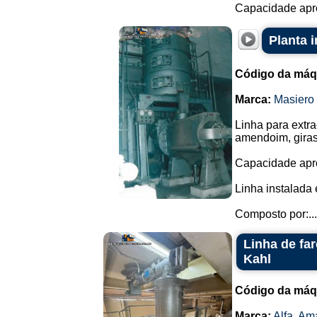
Capacidade apro
Planta 
Código da máq
Marca:
Masiero
Linha para extr
amendoim, giras
Capacidade apro
Linha instalada
Composto por:...
Linha de fa
Kahl
Código da máq
Marca:
Alfa
,
Ama